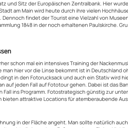
latz und Sitz der Europäischen Zentralbank. Hier wur
e Stadt am Main wird heute durch ihre vielen Hochhäu
en. Dennoch findet der Tourist eine Vielzahl von Mus
mmlung 1848 in der noch erhaltenen Paulskirche. Gru
sse
n
orher schon mal ein intensives Training der Nackenmus
die man hier vor die Linse bekommt ist in Deutschland
ingt in den Fotorucksack und auch ein Stativ wird hi
an auf jeden Fall auf Fototour gehen. Dabei ist das Ba
n Fall ins Programm. Fotostrategisch günstig zur un
n bieten attraktive Locations für atemberaubende Aus
hnung in der Fläche angeht. Man sollte natürlich auch