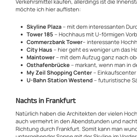
Verkehrsmittel kaufen, allerdings ist die Innen
möchte ich hier auflisten:
Skyline Plaza
– mit dem interessanten Dur
Tower 185
– Hochhaus mit U-förmigen Vor
Commerzbank Tower
– interessante Hoch
City Haus
– hier geht es weniger um das Ha
Maintower
– mit dem Aufzug ganz nach o
Osthafenbrücke
– markant, wenn man in de
My Zeil Shopping Center
– Einkaufscenter 
U-Bahn Station Westend
– futuristische S
Nachts in Frankfurt
Natürlich haben die Architekten der vielen Hoc
auch vermehrt in den Abendstunden und nachts z
Richtung durch Frankfurt. Somit kann man wun
untergehender Sonne mit der Skyline im Vorder