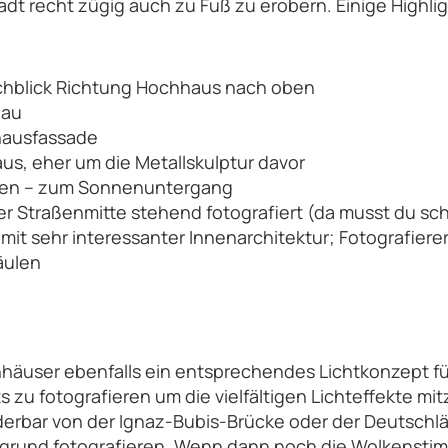
stadt recht zügig auch zu Fuß zu erobern. Einige Highl
chblick Richtung Hochhaus nach oben
bau
hausfassade
us, eher um die Metallskulptur davor
ben – zum Sonnenuntergang
r Straßenmitte stehend fotografiert (da musst du sch
mit sehr interessanter Innenarchitektur; Fotografiere
äulen
hhäuser ebenfalls ein entsprechendes Lichtkonzept für
u fotografieren um die vielfältigen Lichteffekte mit
derbar von der Ignaz-Bubis-Brücke oder der Deutsch
grund fotografieren. Wenn dann noch die Wolkenstimm