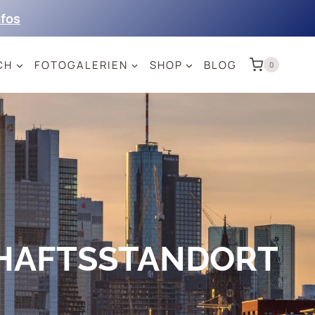
nfos
CH
FOTOGALERIEN
SHOP
BLOG
0
HAFTSSTANDORT