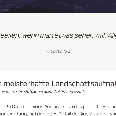
eilen, wenn man etwas sehen will. Al
P
AUL CEZANNE
ne meisterhafte Landschaftsaufn
– warum echte Fotokunst keine Abkürzung kennt.
bloße Drücken eines Auslösers, da das perfekte Bild b
rbereitung, bei der jedes Detail der Ausrüstung – vom 