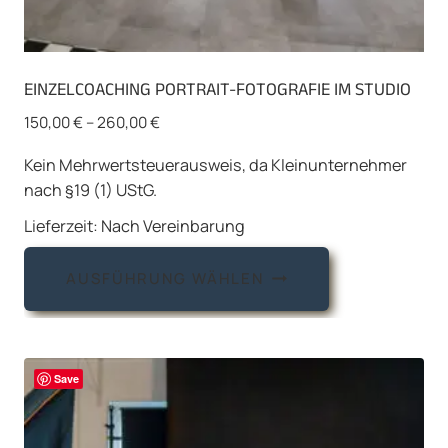
EINZELCOACHING PORTRAIT-FOTOGRAFIE IM STUDIO
150,00
€
–
260,00
€
Kein Mehrwertsteuerausweis, da Kleinunternehmer
nach §19 (1) UStG.
Lieferzeit:
Nach Vereinbarung
Dieses
AUSFÜHRUNG WÄHLEN
Produkt
weist
mehrere
Varianten
Save
auf.
Die