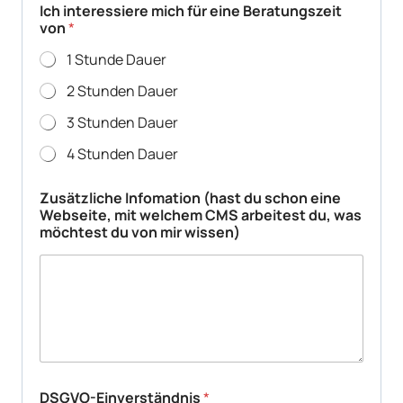
N
Ich interessiere mich für eine Beratungszeit
a
von
*
m
e
1 Stunde Dauer
B
e
2 Stunden Dauer
r
3 Stunden Dauer
a
t
4 Stunden Dauer
u
n
g
Zusätzliche Infomation (hast du schon eine
s
Webseite, mit welchem CMS arbeitest du, was
z
möchtest du von mir wissen)
e
i
t
DSGVO-Einverständnis
*