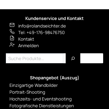
auf.
Die
Kundenservice und Kontakt
Optionen
können
info@rolandseichter.de
auf
Tel: +49-176-98476750
Kontakt
der
Anmelden
Produktseite
gewählt
Suchen
werden
Shopangebot (Auszug)
Einzigartige Wandbilder
Portrait-Shooting
Hochzeits- und Eventshooting
Fotografische Dienstleistungen