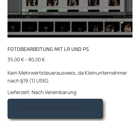
FOTOBEARBEITUNG MIT LR UND PS
35,00
€
–
80,00
€
Kein Mehrwertsteuerausweis, da Kleinunternehmer
nach §19 (1) UStG.
Lieferzeit:
Nach Vereinbarung
Dieses
AUSFÜHRUNG WÄHLEN
Produkt
weist
mehrere
Varianten