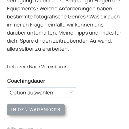
Verfügung. Du brauchst Beratung in Fragen des
Equipments? Welche Anforderungen haben
bestimmte fotografische Genres? Was dir auch
immer an Fragen einfällt, wir können uns
darüber unterhalten. Meine Tipps und Tricks für
dich. Spare dir den zeitraubenden Aufwand,
alles selber zu erarbeiten.
Lieferzeit:
Nach Vereinbarung
Coachingdauer
Infotelefon
IN DEN WARENKORB
rund
um
Artikelnummer:
n. v.