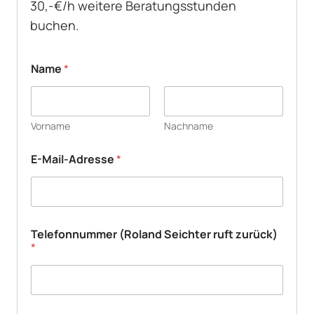
30,-€/h weitere Beratungsstunden
buchen.
Name
*
Vorname
Nachname
E-Mail-Adresse
*
z
Telefonnummer (Roland Seichter ruft zurück)
u
*
r
ü
c
k
)