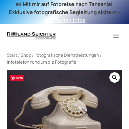
Zum
📸
Mit mir auf Fotoreise nach Tansania!
Inhalt
Exklusive fotografische Begleitung sichern
-
springen
Hier zu den Infos
Start
/
Shop
/
Fotografische Dienstleistungen
/
Infotelefon rund um die Fotografie
Save