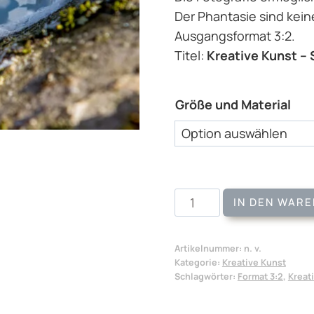
Der Phantasie sind kein
Ausgangsformat 3:2.
Titel:
Kreative Kunst – 
Größe und Material
Kreative
IN DEN WAR
Kunst
-
Artikelnummer:
n. v.
Seifenblase
Kategorie:
Kreative Kunst
Menge
Schlagwörter:
Format 3:2
,
Kreat