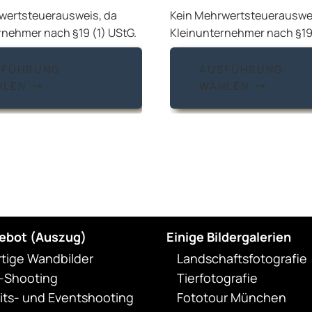
wertsteuerausweis, da
Kein Mehrwertsteuerauswei
rnehmer nach §19 (1) UStG.
Kleinunternehmer nach §19 
Dieses
SFÜHRUNG
AUSFÜHRUNG
Produkt
HLEN
WÄHLEN
weist
mehrere
Varianten
auf.
Die
Optionen
können
auf
ebot (Auszug)
Einige Bildergalerien
der
rtige Wandbilder
Landschaftsfotografie
Produktseite
t-Shooting
Tierfotografie
gewählt
ts- und Eventshooting
Fototour München
werden