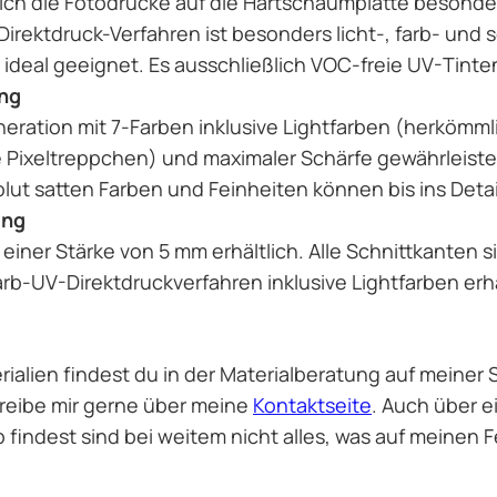
ch die Fotodrucke auf die Hartschaumplatte besond
rektdruck-Verfahren ist besonders licht-, farb- und s
ideal geeignet. Es ausschließlich VOC-freie UV-Tint
ung
ration mit 7-Farben inklusive Lightfarben (herkömml
 Pixeltreppchen) und maximaler Schärfe gewährleistet
olut satten Farben und Feinheiten können bis ins Deta
ung
 einer Stärke von 5 mm erhältlich. Alle Schnittkanten
arb-UV-Direktdruckverfahren inklusive Lightfarben er
alien findest du in der Materialberatung auf meiner S
hreibe mir gerne über meine
Kontaktseite
. Auch über e
p findest sind bei weitem nicht alles, was auf meinen 