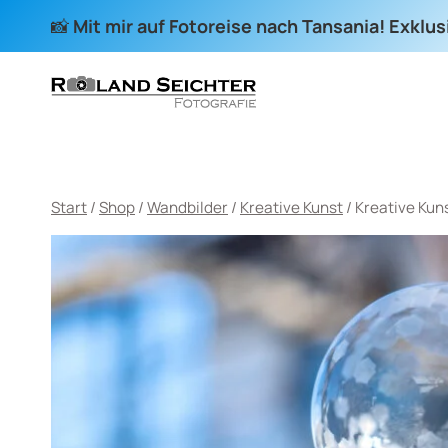
Zum
📸
Mit mir auf Fotoreise nach Tansania! Exklu
Inhalt
springen
Start
/
Shop
/
Wandbilder
/
Kreative Kunst
/
Kreative Kun