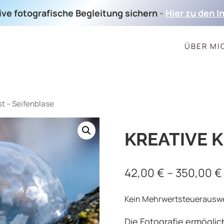
sive fotografische Begleitung sichern
-
Hier zu den I
ÜBER MI
st – Seifenblase
KREATIVE 
42,00
€
–
350,00
€
Kein Mehrwertsteuerauswei
Die Fotografie ermöglic