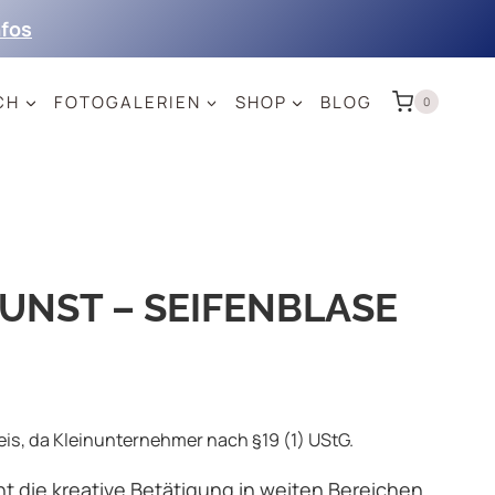
nfos
CH
FOTOGALERIEN
SHOP
BLOG
0
KUNST – SEIFENBLASE
s, da Kleinunternehmer nach §19 (1) UStG.
ht die kreative Betätigung in weiten Bereichen.