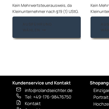
Kein Mehrwertsteuerausweis, da
Kein Mehr
Kleinunternehmer nach §19 (1) UStG.
Kleinunte
Dieses
AUSFÜHRUNG
AU
Produkt
WÄHLEN
WÄ
weist
mehrere
Varianten
auf.
Die
Optionen
können
auf
Kundenservice und Kontakt
Shopang
der
info@rolandseichter.de
Einziga
Produktseite
Tel: +49-176-98476750
Portrai
gewählt
Kontakt
Hochzei
werden