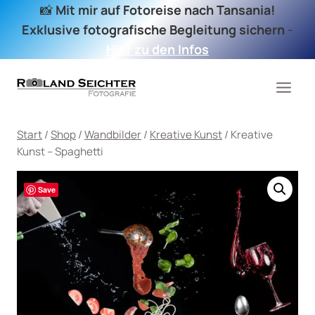
Zum
📸
Mit mir auf Fotoreise nach Tansania!
Inhalt
Exklusive fotografische Begleitung sichern
-
springen
Hier zu den Infos
Start
/
Shop
/
Wandbilder
/
Kreative Kunst
/
Kreative
Kunst – Spaghetti
Save