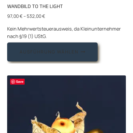
WANDBILD TO THE LIGHT
97,00
€
–
532,00
€
Kein Mehrwertsteuerausweis, da Kleinunternehmer
nach §19 (1) UStG.
Dieses
AUSFÜHRUNG WÄHLEN
Produkt
weist
mehrere
Varianten
Save
auf.
Die
Optionen
können
auf
der