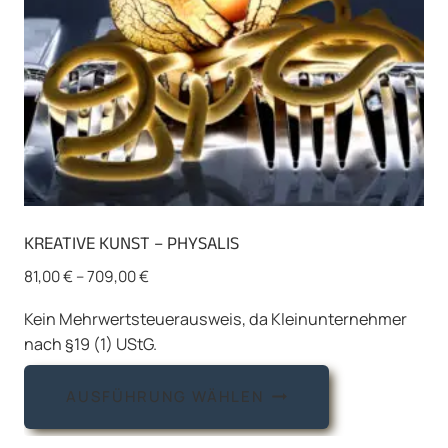
Produktseite
gewählt
werden
KREATIVE KUNST – PHYSALIS
81,00
€
–
709,00
€
Kein Mehrwertsteuerausweis, da Kleinunternehmer
nach §19 (1) UStG.
Dieses
AUSFÜHRUNG WÄHLEN
Produkt
weist