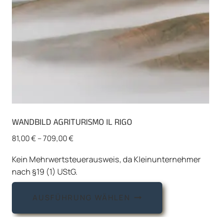
WANDBILD AGRITURISMO IL RIGO
81,00
€
–
709,00
€
Kein Mehrwertsteuerausweis, da Kleinunternehmer
nach §19 (1) UStG.
Dieses
AUSFÜHRUNG WÄHLEN
Produkt
weist