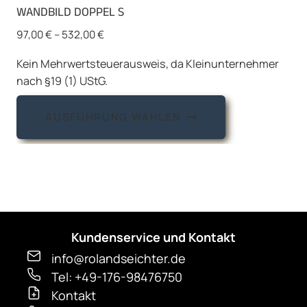
WANDBILD DOPPEL S
97,00
€
–
532,00
€
Kein Mehrwertsteuerausweis, da Kleinunternehmer
nach §19 (1) UStG.
Dieses
AUSFÜHRUNG WÄHLEN
Produkt
weist
mehrere
Varianten
auf.
Die
Kundenservice und Kontakt
Optionen
können
info@rolandseichter.de
auf
Tel: +49-176-98476750
Kontakt
der