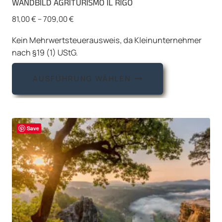
WANDBILD AGRITURISMO IL RIGO
81,00
€
–
709,00
€
Kein Mehrwertsteuerausweis, da Kleinunternehmer
nach §19 (1) UStG.
Dieses
AUSFÜHRUNG WÄHLEN
Produkt
weist
mehrere
Varianten
Save
auf.
Die
Optionen
können
auf
der
Produktseite