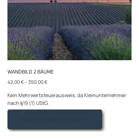
WANDBILD 2 BÄUME
42,00
€
–
350,00
€
Kein Mehrwertsteuerausweis, da Kleinunternehmer
nach §19 (1) UStG.
Dieses
AUSFÜHRUNG WÄHLEN
Produkt
weist