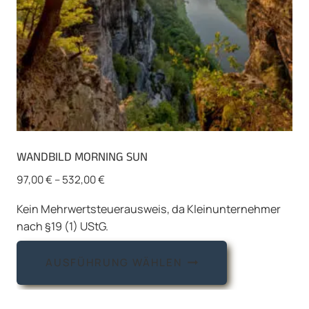
gewählt
werden
WANDBILD MORNING SUN
97,00
€
–
532,00
€
Kein Mehrwertsteuerausweis, da Kleinunternehmer
nach §19 (1) UStG.
Dieses
AUSFÜHRUNG WÄHLEN
Produkt
weist
mehrere