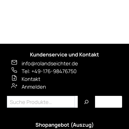
gewählt
werden
Kundenservice und Kontakt
info@rolandseichter.de
Tel: +49-176-98476750
Kontakt
Anmelden
Suchen
Shopangebot (Auszug)