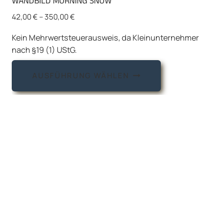
WANDBILD MORNING SNOW
42,00
€
–
350,00
€
Kein Mehrwertsteuerausweis, da Kleinunternehmer
nach §19 (1) UStG.
Dieses
AUSFÜHRUNG WÄHLEN
Produkt
weist
mehrere
Varianten
auf.
Die
Optionen
können
auf
der
Produktseite