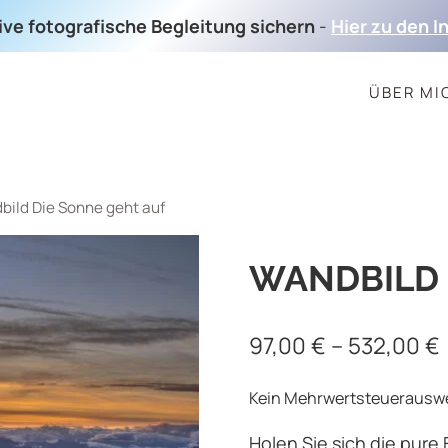
sive fotografische Begleitung sichern
-
Hier zu den I
ÜBER MI
bild Die Sonne geht auf
WANDBILD 
97,00
€
–
532,00
€
Kein Mehrwertsteuerauswei
Holen Sie sich die pur