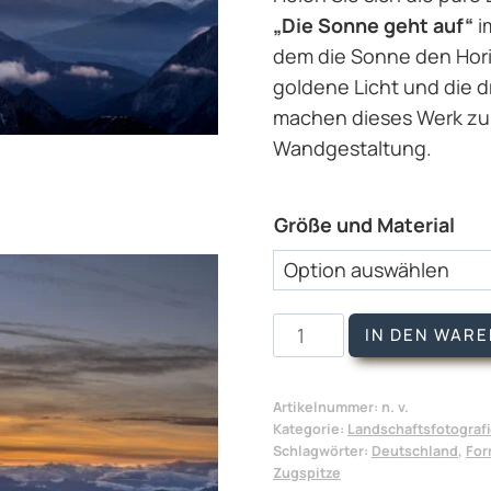
„Die Sonne geht auf“
i
dem die Sonne den Hori
goldene Licht und die 
machen dieses Werk zu 
Wandgestaltung.
Größe und Material
Wandbild
IN DEN WAR
Die
Sonne
Artikelnummer:
n. v.
geht
Kategorie:
Landschaftsfotograf
auf
Schlagwörter:
Deutschland
,
For
Zugspitze
Menge