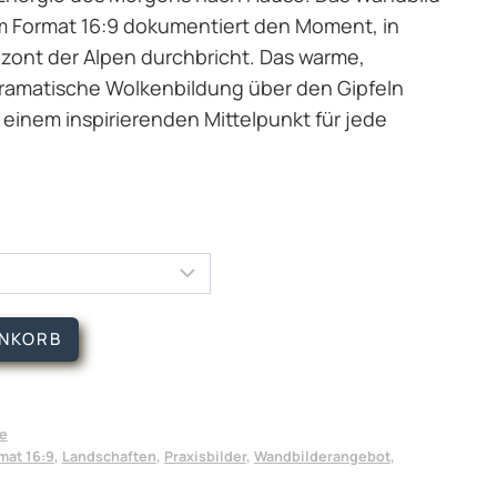
m Format 16:9 dokumentiert den Moment, in
zont der Alpen durchbricht. Das warme,
dramatische Wolkenbildung über den Gipfeln
einem inspirierenden Mittelpunkt für jede
ENKORB
ie
mat 16:9
,
Landschaften
,
Praxisbilder
,
Wandbilderangebot
,