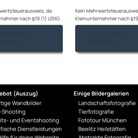
wertsteuerausweis, da
Kein Mehrwertsteuerauswei
rnehmer nach §19 (1) UStG.
Kleinunternehmer nach §19 
Dieses
SFÜHRUNG
AUSFÜHRUNG
Produkt
HLEN
WÄHLEN
weist
mehrere
Varianten
auf.
Die
Optionen
ebot (Auszug)
Einige Bildergalerien
können
rtige Wandbilder
Landschaftsfotografie
auf
t-Shooting
Tierfotografie
der
ts- und Eventshooting
Fototour München
Produktseite
fische Dienstleistungen
Beelitz Heilstätten
gewählt
ilfe für deine Webseite
Abstrakte Fotografie