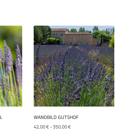
L
WANDBILD GUTSHOF
42,00
€
–
350,00
€