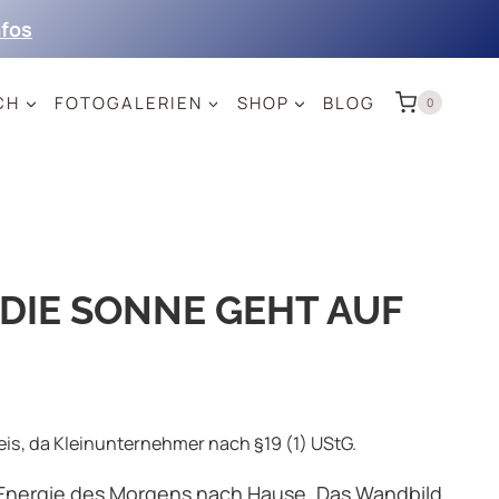
nfos
CH
FOTOGALERIEN
SHOP
BLOG
0
DIE SONNE GEHT AUF
s, da Kleinunternehmer nach §19 (1) UStG.
e Energie des Morgens nach Hause. Das Wandbild