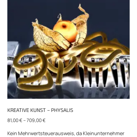
Optionen
können
auf
der
Produktseite
gewählt
werden
KREATIVE KUNST – PHYSALIS
81,00
€
–
709,00
€
Kein Mehrwertsteuerausweis, da Kleinunternehmer