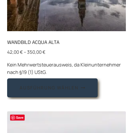
WANDBILD ACQUA ALTA
42,00
€
–
350,00
€
Kein Mehrwertsteuerausweis, da Kleinunternehmer
nach §19 (1) UStG.
Dieses
AUSFÜHRUNG WÄHLEN
Produkt
weist
mehrere
Varianten
Save
auf.
Die