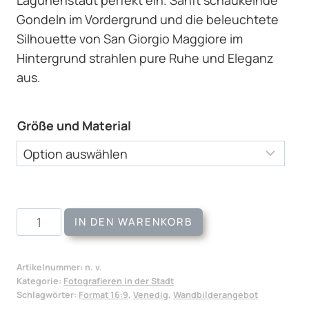
Gondeln im Vordergrund und die beleuchtete
Silhouette von San Giorgio Maggiore im
Hintergrund strahlen pure Ruhe und Eleganz
aus.
Größe und Material
Wandbild
IN DEN WARENKORB
In
der
Artikelnummer:
n. v.
Lagune
Kategorie:
Fotografieren in der Stadt
Menge
Schlagwörter:
Format 16:9
,
Venedig
,
Wandbilderangebot