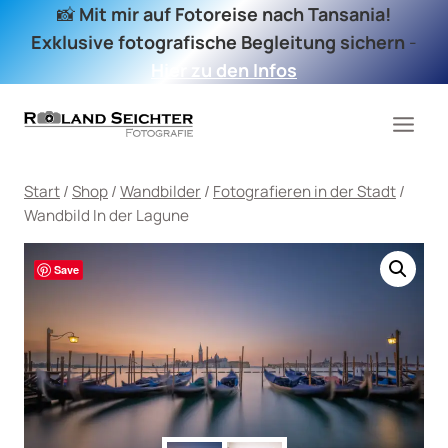
Zum
📸
Mit mir auf Fotoreise nach Tansania!
Inhalt
Exklusive fotografische Begleitung sichern
-
springen
Hier zu den Infos
Start
/
Shop
/
Wandbilder
/
Fotografieren in der Stadt
/
Wandbild In der Lagune
Save