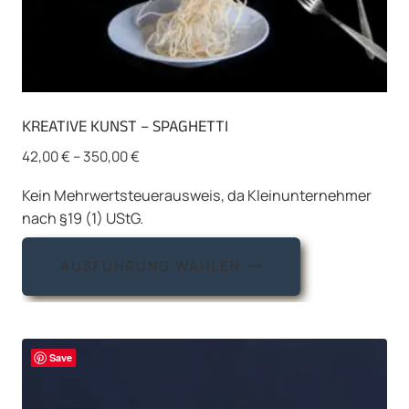
KREATIVE KUNST – SPAGHETTI
42,00
€
–
350,00
€
Kein Mehrwertsteuerausweis, da Kleinunternehmer
nach §19 (1) UStG.
Dieses
AUSFÜHRUNG WÄHLEN
Produkt
weist
mehrere
Varianten
Save
auf.
Die