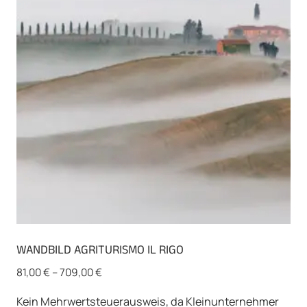
Optionen
können
auf
der
Produktseite
gewählt
werden
WANDBILD AGRITURISMO IL RIGO
81,00
€
–
709,00
€
Kein Mehrwertsteuerausweis, da Kleinunternehmer