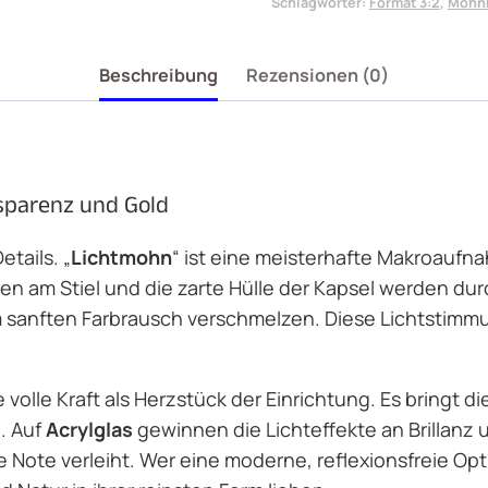
Schlagwörter:
Format 3:2
,
Mohn
Beschreibung
Rezensionen (0)
nsparenz und Gold
tails. „
Lichtmohn
“ ist eine meisterhafte Makroaufna
en am Stiel und die zarte Hülle der Kapsel werden du
em sanften Farbrausch verschmelzen. Diese Lichtstimm
volle Kraft als Herzstück der Einrichtung. Es bringt 
. Auf
Acrylglas
gewinnen die Lichteffekte an Brillanz
 Note verleiht. Wer eine moderne, reflexionsfreie Opt