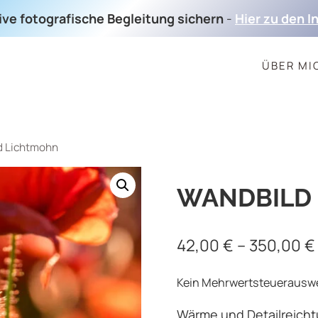
sive fotografische Begleitung sichern
-
Hier zu den I
ÜBER MI
d Lichtmohn
WANDBILD
42,00
€
–
350,00
€
Kein Mehrwertsteuerauswei
Wärme und Detailreicht