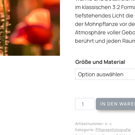
im klassischen 3:2 For
tiefstehendes Licht die
der Mohnpflanze vor de
Atmosphäre voller Gebor
berührt und jeden Raum
Größe und Material
Wandbild
IN DEN WAR
Lichtmohn
Menge
Artikelnummer:
n. v.
Kategorie:
Pflanzenfotografie