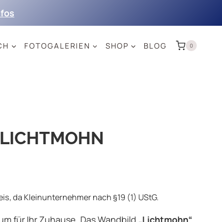
nfos
CH
FOTOGALERIEN
SHOP
BLOG
0
 LICHTMOHN
s, da Kleinunternehmer nach §19 (1) UStG.
um für Ihr Zuhause. Das Wandbild
„Lichtmohn“