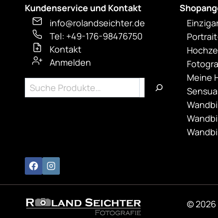
Kundenservice und Kontakt
Shopang
info@rolandseichter.de
Einziga
Tel: +49-176-98476750
Portrai
Kontakt
Hochzei
Anmelden
Fotogra
Meine H
Suchen
Sensual
Wandbil
Wandbi
Wandbi
© 2026 