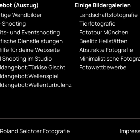
ebot (Auszug)
Einige Bildergalerien
rtige Wandbilder
Landschaftsfotografie
t-Shooting
Tierfotografie
ts- und Eventshooting
Fototour München
fische Dienstleistungen
Beelitz Heilstätten
ilfe für deine Webseite
Abstrakte Fotografie
 Shooting im Studio
Minimalistische Fotogra
dangebot:Türkise Gischt
Fotowettbewerbe
ldangebot:Wellenspiel
ldangebot:Wellenturbulenz
Roland Seichter Fotografie
Impres