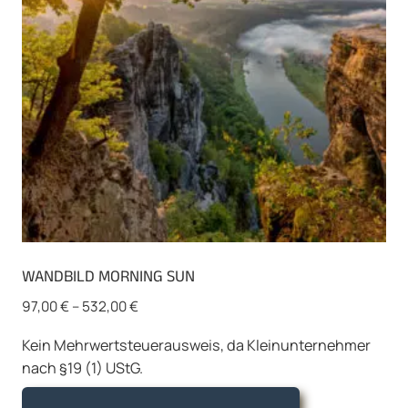
auf
der
Produktseite
gewählt
werden
WANDBILD MORNING SUN
97,00
€
–
532,00
€
Kein Mehrwertsteuerausweis, da Kleinunternehmer
nach §19 (1) UStG.
Dieses