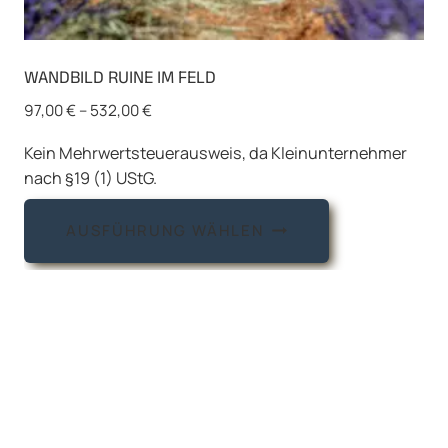
WANDBILD RUINE IM FELD
97,00
€
–
532,00
€
Kein Mehrwertsteuerausweis, da Kleinunternehmer
nach §19 (1) UStG.
Dieses
AUSFÜHRUNG WÄHLEN
Produkt
weist
mehrere
Varianten
auf.
Die
Optionen
können