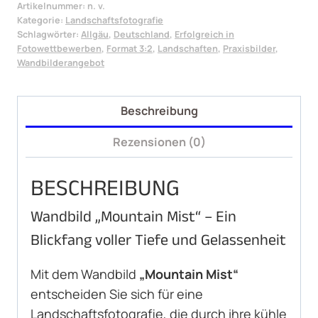
Artikelnummer:
n. v.
Menge
Kategorie:
Landschaftsfotografie
Schlagwörter:
Allgäu
,
Deutschland
,
Erfolgreich in
Fotowettbewerben
,
Format 3:2
,
Landschaften
,
Praxisbilder
,
Wandbilderangebot
Beschreibung
Rezensionen (0)
BESCHREIBUNG
Wandbild „Mountain Mist“ – Ein
Blickfang voller Tiefe und Gelassenheit
Mit dem Wandbild
„Mountain Mist“
entscheiden Sie sich für eine
Landschaftsfotografie, die durch ihre kühle