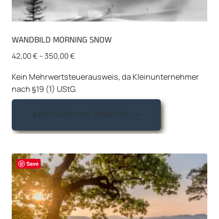
WANDBILD MORNING SNOW
42,00
€
–
350,00
€
Kein Mehrwertsteuerausweis, da Kleinunternehmer
nach §19 (1) UStG.
Dieses
AUSFÜHRUNG WÄHLEN
Produkt
weist
mehrere
Varianten
Save
auf.
Die
Optionen
können