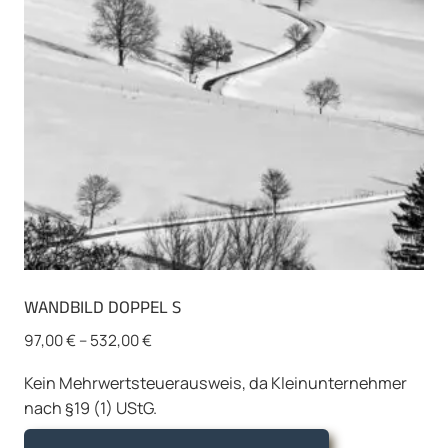
WANDBILD DOPPEL S
97,00
€
–
532,00
€
Kein Mehrwertsteuerausweis, da Kleinunternehmer
nach §19 (1) UStG.
Dieses