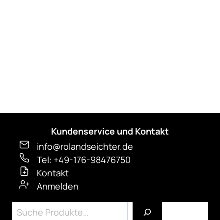
auf
der
Produktseite
gewählt
werden
Kundenservice und Kontakt
info@rolandseichter.de
Tel: +49-176-98476750
Kontakt
Anmelden
Suchen