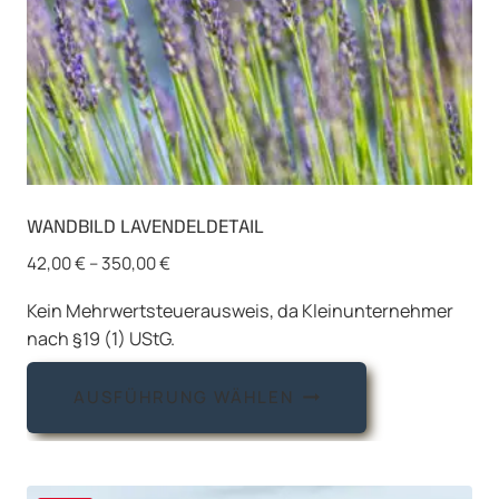
WANDBILD LAVENDELDETAIL
42,00
€
–
350,00
€
Kein Mehrwertsteuerausweis, da Kleinunternehmer
nach §19 (1) UStG.
Dieses
AUSFÜHRUNG WÄHLEN
Produkt
weist
mehrere