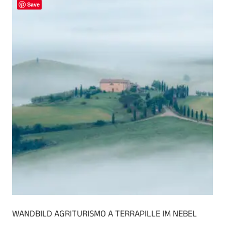
Varianten
Save
auf.
Die
Optionen
können
auf
der
Produktseite
gewählt
werden
WANDBILD AGRITURISMO A TERRAPILLE IM NEBEL