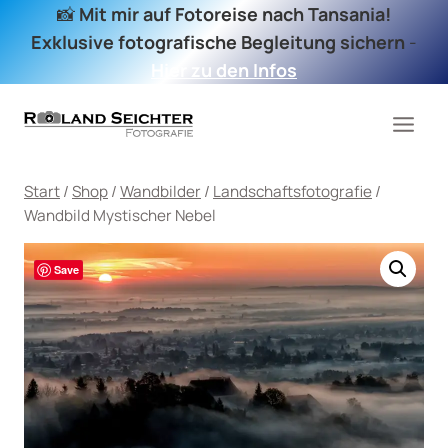
Zum
📸
Mit mir auf Fotoreise nach Tansania!
Inhalt
Exklusive fotografische Begleitung sichern
-
springen
Hier zu den Infos
Start
/
Shop
/
Wandbilder
/
Landschaftsfotografie
/
Wandbild Mystischer Nebel
Save