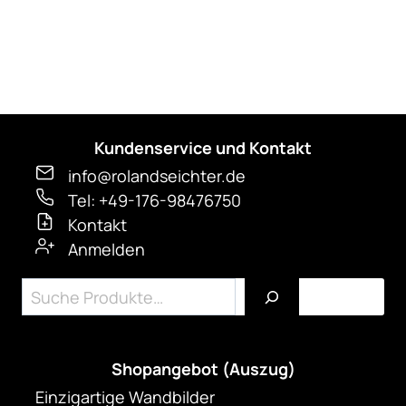
werden
Kundenservice und Kontakt
info@rolandseichter.de
Tel: +49-176-98476750
Kontakt
Anmelden
Suchen
Shopangebot (Auszug)
Einzigartige Wandbilder