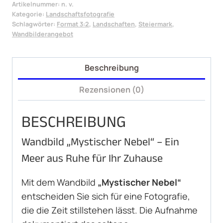
Artikelnummer:
n. v.
Menge
Kategorie:
Landschaftsfotografie
Schlagwörter:
Format 3:2
,
Landschaften
,
Steiermark
,
Wandbilderangebot
Beschreibung
Rezensionen (0)
BESCHREIBUNG
Wandbild „Mystischer Nebel“ – Ein
Meer aus Ruhe für Ihr Zuhause
Mit dem Wandbild
„Mystischer Nebel“
entscheiden Sie sich für eine Fotografie,
die die Zeit stillstehen lässt. Die Aufnahme