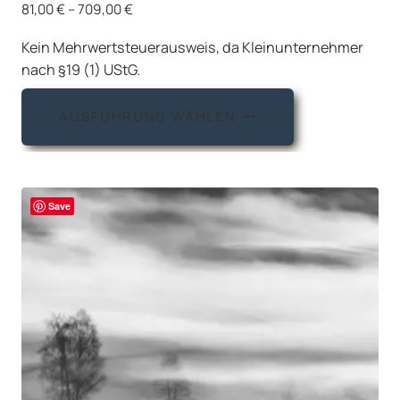
81,00
€
–
709,00
€
Kein Mehrwertsteuerausweis, da Kleinunternehmer
nach §19 (1) UStG.
Dieses
AUSFÜHRUNG WÄHLEN
Produkt
weist
mehrere
Varianten
Save
auf.
Die
Optionen
können
auf
der
Produktseite