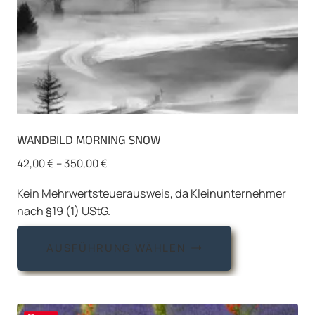
gewählt
werden
WANDBILD MORNING SNOW
42,00
€
–
350,00
€
Kein Mehrwertsteuerausweis, da Kleinunternehmer
nach §19 (1) UStG.
Dieses
AUSFÜHRUNG WÄHLEN
Produkt
weist
mehrere
Varianten