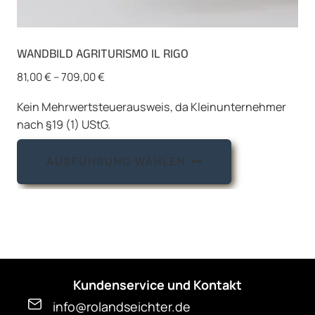
WANDBILD AGRITURISMO IL RIGO
81,00
€
–
709,00
€
Kein Mehrwertsteuerausweis, da Kleinunternehmer
nach §19 (1) UStG.
Dieses
AUSFÜHRUNG WÄHLEN
Produkt
weist
mehrere
Varianten
auf.
Die
Kundenservice und Kontakt
Optionen
können
info@rolandseichter.de