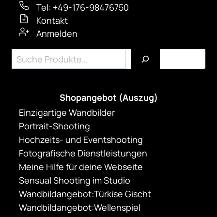
auf
Tel: +49-176-98476750
Kontakt
der
Anmelden
Produktseite
gewählt
Suchen
werden
Shopangebot (Auszug)
Einzigartige Wandbilder
Portrait-Shooting
Hochzeits- und Eventshooting
Fotografische Dienstleistungen
Meine Hilfe für deine Webseite
Sensual Shooting im Studio
Wandbildangebot:Türkise Gischt
Wandbildangebot:Wellenspiel