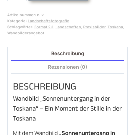
Sonnenuntergang
in
Artikelnummer:
n. v.
der
Kategorie:
Landschaftsfotografie
Toskana
Schlagwörter:
Format 2:1
,
Landschaften
,
Praxisbilder
,
Toskana
,
Wandbilderangebot
Menge
Beschreibung
Rezensionen (0)
BESCHREIBUNG
Wandbild „Sonnenuntergang in der
Toskana“ – Ein Moment der Stille in der
Toskana
Mit dem Wandbild
„Sonnenuntergang in