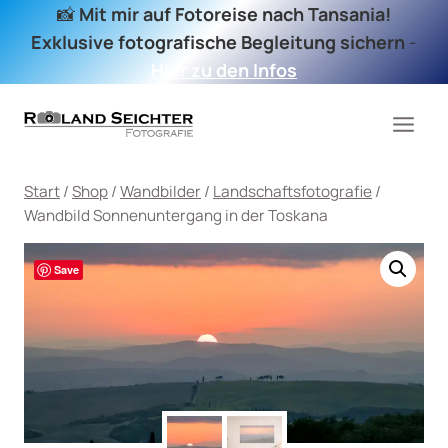
Zum
📸
Mit mir auf Fotoreise nach Tansania!
Inhalt
Exklusive fotografische Begleitung sichern
-
springen
Hier zu den Infos
Start
/
Shop
/
Wandbilder
/
Landschaftsfotografie
/
Wandbild Sonnenuntergang in der Toskana
Save