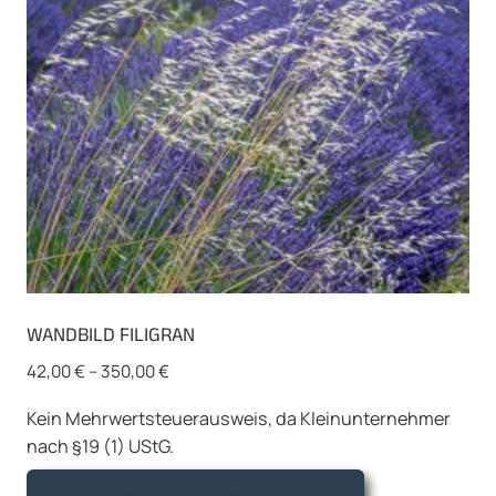
auf
der
Produktseite
gewählt
werden
WANDBILD FILIGRAN
42,00
€
–
350,00
€
Kein Mehrwertsteuerausweis, da Kleinunternehmer
nach §19 (1) UStG.
Dieses