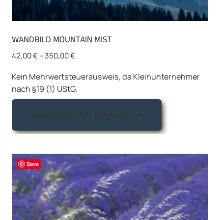
WANDBILD MOUNTAIN MIST
42,00
€
–
350,00
€
Kein Mehrwertsteuerausweis, da Kleinunternehmer
nach §19 (1) UStG.
Dieses
AUSFÜHRUNG WÄHLEN
Produkt
weist
mehrere
Varianten
Save
auf.
Die
Optionen
können