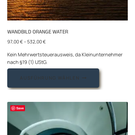
WANDBILD ORANGE WATER
97,00
€
–
532,00
€
Kein Mehrwertsteuerausweis, da Kleinunternehmer
nach §19 (1) UStG.
Dieses
AUSFÜHRUNG WÄHLEN
Produkt
weist
mehrere
Varianten
Save
auf.
Die
Optionen