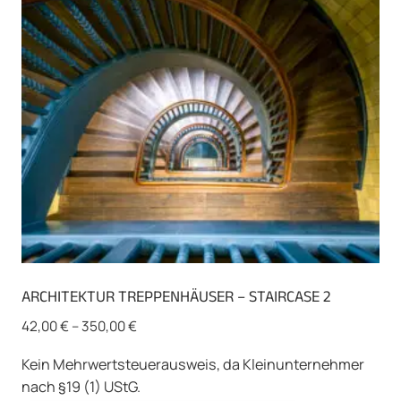
können
auf
der
Produktseite
gewählt
werden
ARCHITEKTUR TREPPENHÄUSER – STAIRCASE 2
42,00
€
–
350,00
€
Kein Mehrwertsteuerausweis, da Kleinunternehmer
nach §19 (1) UStG.