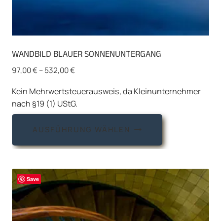
WANDBILD BLAUER SONNENUNTERGANG
97,00
€
–
532,00
€
Kein Mehrwertsteuerausweis, da Kleinunternehmer
nach §19 (1) UStG.
Dieses
AUSFÜHRUNG WÄHLEN
Produkt
weist
mehrere
Varianten
Save
auf.
Die
Optionen