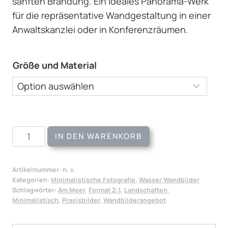
sanften Brandung. Ein ideales Panorama-Werk
für die repräsentative Wandgestaltung in einer
Anwaltskanzlei oder in Konferenzräumen.
Größe und Material
Wandbild
IN DEN WARENKORB
Stonewater
Menge
Artikelnummer:
n. v.
Kategorien:
Minimalistische Fotografie
,
Wasser Wandbilder
Schlagwörter:
Am Meer
,
Format 2:1
,
Landschaften
,
Minimalistisch
,
Praxisbilder
,
Wandbilderangebot