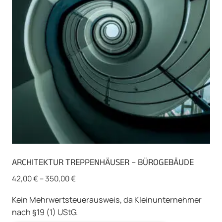
können
auf
der
Produktseite
gewählt
werden
ARCHITEKTUR TREPPENHÄUSER – BÜROGEBÄUDE
42,00
€
–
350,00
€
Kein Mehrwertsteuerausweis, da Kleinunternehmer
nach §19 (1) UStG.