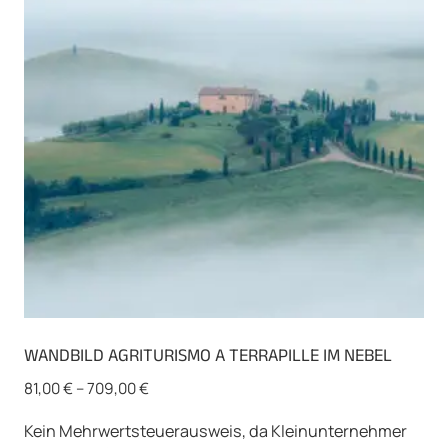
Optionen
können
auf
der
Produktseite
gewählt
werden
WANDBILD AGRITURISMO A TERRAPILLE IM NEBEL
81,00
€
–
709,00
€
Kein Mehrwertsteuerausweis, da Kleinunternehmer