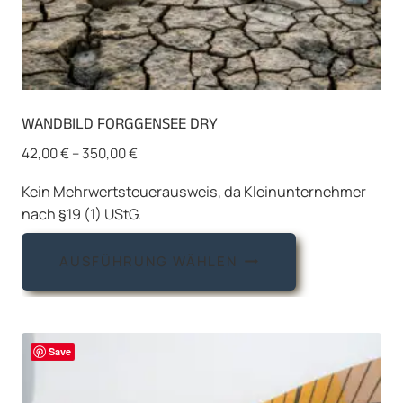
WANDBILD FORGGENSEE DRY
42,00
€
–
350,00
€
Kein Mehrwertsteuerausweis, da Kleinunternehmer
nach §19 (1) UStG.
Dieses
AUSFÜHRUNG WÄHLEN
Produkt
weist
mehrere
Varianten
Save
auf.
Die