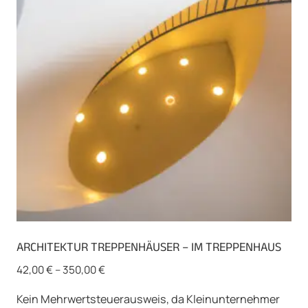
Optionen
können
auf
der
Produktseite
gewählt
werden
ARCHITEKTUR TREPPENHÄUSER – IM TREPPENHAUS
42,00
€
–
350,00
€
Kein Mehrwertsteuerausweis, da Kleinunternehmer