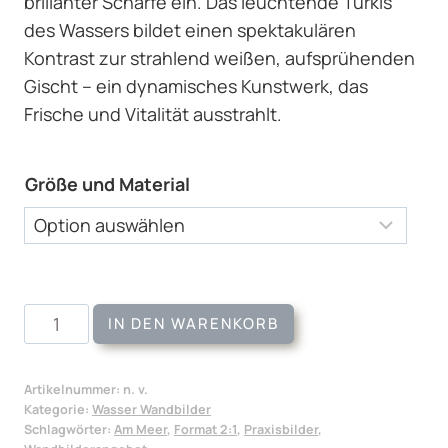
brillanter Schärfe ein. Das leuchtende Türkis
des Wassers bildet einen spektakulären
Kontrast zur strahlend weißen, aufsprühenden
Gischt – ein dynamisches Kunstwerk, das
Frische und Vitalität ausstrahlt.
Größe und Material
Wandbild
IN DEN WARENKORB
Türkise
Gischt
Artikelnummer:
n. v.
Menge
Kategorie:
Wasser Wandbilder
Schlagwörter:
Am Meer
,
Format 2:1
,
Praxisbilder
,