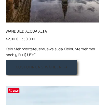
WANDBILD ACQUA ALTA
42,00
€
–
350,00
€
Kein Mehrwertsteuerausweis, da Kleinunternehmer
nach §19 (1) UStG.
Dieses
AUSFÜHRUNG WÄHLEN
Produkt
weist
mehrere
Varianten
Save
auf.
Die