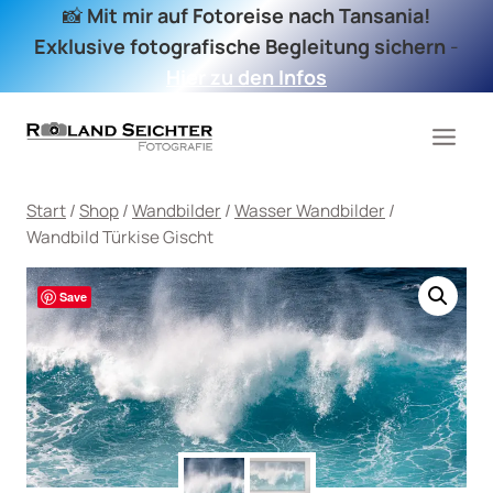
Zum
📸
Mit mir auf Fotoreise nach Tansania!
Inhalt
Exklusive fotografische Begleitung sichern
-
springen
Hier zu den Infos
Start
/
Shop
/
Wandbilder
/
Wasser Wandbilder
/
Wandbild Türkise Gischt
Save