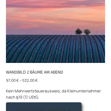
WANDBILD 2 BÄUME AM ABEND
97,00
€
–
532,00
€
Kein Mehrwertsteuerausweis, da Kleinunternehmer
nach §19 (1) UStG.
Dieses
AUSFÜHRUNG WÄHLEN