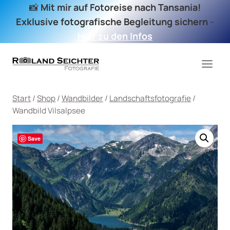
Zum
📸
Mit mir auf Fotoreise nach Tansania!
Inhalt
Exklusive fotografische Begleitung sichern
-
springen
Hier zu den Infos
Start
/
Shop
/
Wandbilder
/
Landschaftsfotografie
/
Wandbild Vilsalpsee
Save