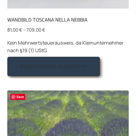
WANDBILD TOSCANA NELLA NEBBIA
81,00
€
–
709,00
€
Kein Mehrwertsteuerausweis, da Kleinunternehmer
nach §19 (1) UStG.
Dieses
AUSFÜHRUNG WÄHLEN
Produkt
weist
mehrere
Varianten
Save
auf.
Die
Optionen
können