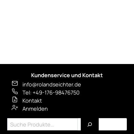
auf
der
Produktseite
gewählt
werden
Kundenservice und Kontakt
info@rolandseichter.de
Tel: +49-176-98476750
Kontakt
Anmelden
Suchen