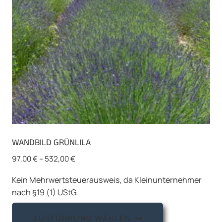
auf
der
Produktseite
gewählt
werden
WANDBILD GRÜNLILA
97,00
€
–
532,00
€
Kein Mehrwertsteuerausweis, da Kleinunternehmer
nach §19 (1) UStG.
Dieses
AUSFÜHRUNG WÄHLEN