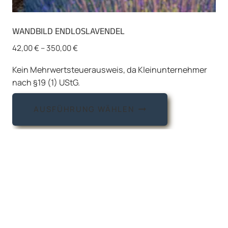
WANDBILD ENDLOSLAVENDEL
42,00
€
–
350,00
€
Kein Mehrwertsteuerausweis, da Kleinunternehmer
nach §19 (1) UStG.
Dieses
AUSFÜHRUNG WÄHLEN
Produkt
weist
mehrere
Varianten
auf.
Die
Optionen
können