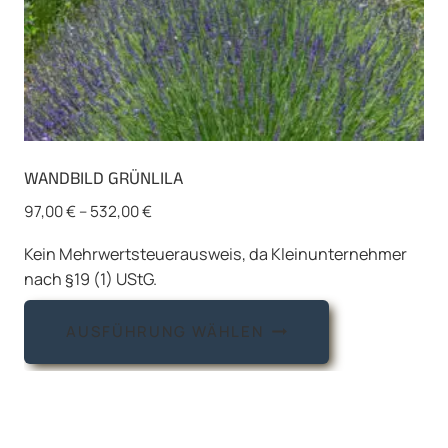
werden
WANDBILD GRÜNLILA
97,00
€
–
532,00
€
Kein Mehrwertsteuerausweis, da Kleinunternehmer
nach §19 (1) UStG.
Dieses
AUSFÜHRUNG WÄHLEN
Produkt
weist
mehrere
Varianten