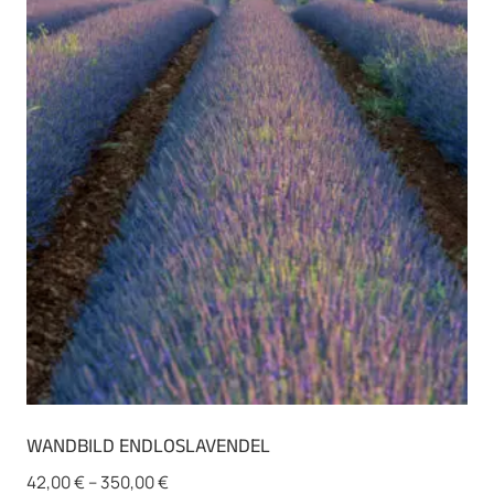
auf.
Die
Optionen
können
auf
der
Produktseite
gewählt
werden
WANDBILD ENDLOSLAVENDEL
42,00
€
–
350,00
€