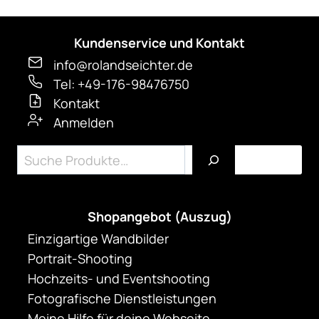
auf.
Die
Kundenservice und Kontakt
Optionen
können
info@rolandseichter.de
auf
Tel: +49-176-98476750
der
Kontakt
Anmelden
Produktseite
gewählt
Suchen
werden
Shopangebot (Auszug)
Einzigartige Wandbilder
Portrait-Shooting
Hochzeits- und Eventshooting
Fotografische Dienstleistungen
Meine Hilfe für deine Webseite