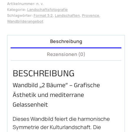
Artikelnummer:
n. v.
Menge
Kategorie:
Landschaftsfotografie
Schlagwörter:
Format 3:2
,
Landschaften
,
Provence
,
Wandbilderangebot
Beschreibung
Rezensionen (0)
BESCHREIBUNG
Wandbild „2 Bäume“ – Grafische
Ästhetik und mediterrane
Gelassenheit
Dieses Wandbild feiert die harmonische
Symmetrie der Kulturlandschaft. Die