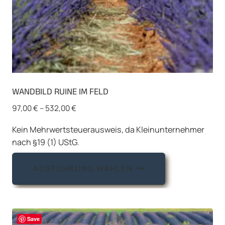
werden
WANDBILD RUINE IM FELD
97,00
€
–
532,00
€
Kein Mehrwertsteuerausweis, da Kleinunternehmer
nach §19 (1) UStG.
Dieses
AUSFÜHRUNG WÄHLEN
Produkt
weist
mehrere
Varianten
Save