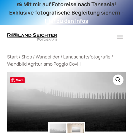
Zum
📸
Mit mir auf Fotoreise nach Tansania!
Inhalt
Exklusive fotografische Begleitung sichern
-
springen
Hier zu den Infos
Start
/
Shop
/
Wandbilder
/
Landschaftsfotografie
/
Wandbild Agriturismo Poggio Covili
Save