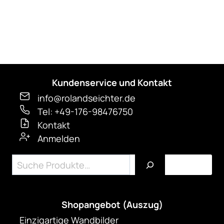
der
Produktseite
gewählt
werden
Kundenservice und Kontakt
info@rolandseichter.de
Tel: +49-176-98476750
Kontakt
Anmelden
Suchen
Shopangebot (Auszug)
Einzigartige Wandbilder