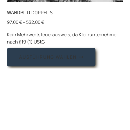
WANDBILD DOPPEL S
97,00
€
–
532,00
€
Kein Mehrwertsteuerausweis, da Kleinunternehmer
nach §19 (1) UStG.
Dieses
AUSFÜHRUNG WÄHLEN
Produkt
weist
mehrere
Varianten
auf.
Die
Optionen
können
auf