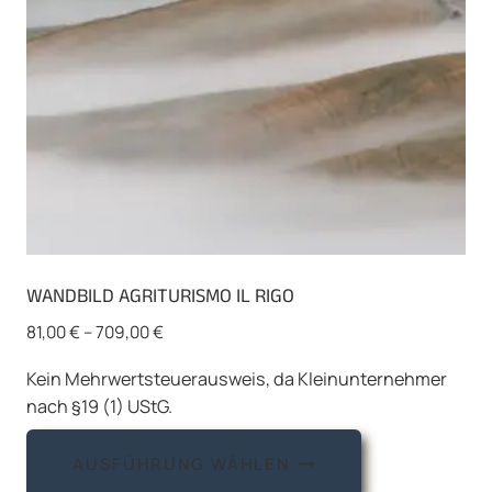
der
Produktseite
gewählt
werden
WANDBILD AGRITURISMO IL RIGO
81,00
€
–
709,00
€
Kein Mehrwertsteuerausweis, da Kleinunternehmer
nach §19 (1) UStG.
Dieses
AUSFÜHRUNG WÄHLEN
Produkt