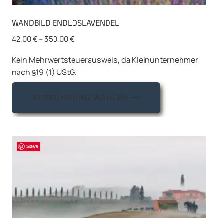
WANDBILD ENDLOSLAVENDEL
42,00
€
–
350,00
€
Kein Mehrwertsteuerausweis, da Kleinunternehmer
nach §19 (1) UStG.
Dieses
AUSFÜHRUNG WÄHLEN
Produkt
weist
mehrere
Varianten
Save
auf.
Die
Optionen
können
auf