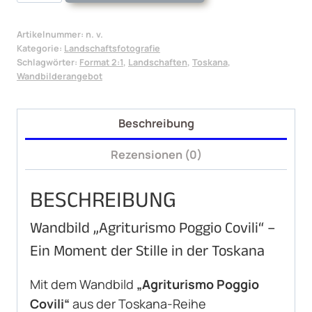
Agriturismo
Poggio
Artikelnummer:
n. v.
Covili
Kategorie:
Landschaftsfotografie
Menge
Schlagwörter:
Format 2:1
,
Landschaften
,
Toskana
,
Wandbilderangebot
Beschreibung
Rezensionen (0)
BESCHREIBUNG
Wandbild „Agriturismo Poggio Covili“ –
Ein Moment der Stille in der Toskana
Mit dem Wandbild
„Agriturismo Poggio
Covili“
aus der Toskana-Reihe