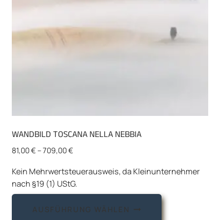
WANDBILD TOSCANA NELLA NEBBIA
81,00
€
–
709,00
€
Kein Mehrwertsteuerausweis, da Kleinunternehmer
nach §19 (1) UStG.
Dieses
AUSFÜHRUNG WÄHLEN
Produkt