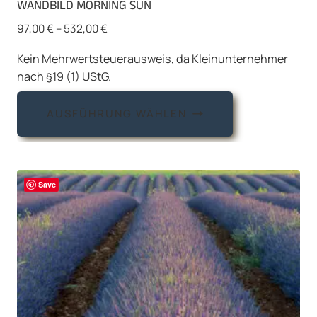
WANDBILD MORNING SUN
97,00
€
–
532,00
€
Kein Mehrwertsteuerausweis, da Kleinunternehmer
nach §19 (1) UStG.
Dieses
AUSFÜHRUNG WÄHLEN
Produkt
weist
mehrere
Varianten
Save
auf.
Die
Optionen
können
auf
der