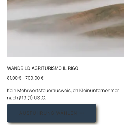
Produktseite
gewählt
werden
WANDBILD AGRITURISMO IL RIGO
81,00
€
–
709,00
€
Kein Mehrwertsteuerausweis, da Kleinunternehmer
nach §19 (1) UStG.
Dieses
AUSFÜHRUNG WÄHLEN
Produkt
weist