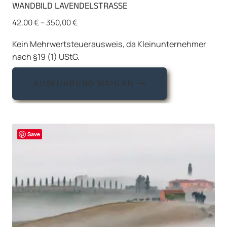
WANDBILD LAVENDELSTRASSE
42,00
€
–
350,00
€
Kein Mehrwertsteuerausweis, da Kleinunternehmer
nach §19 (1) UStG.
Dieses
AUSFÜHRUNG WÄHLEN
Produkt
weist
mehrere
Varianten
Save
auf.
Die
Optionen
können
auf
der