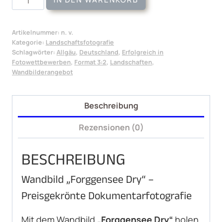
Forggensee
Dry
Artikelnummer:
n. v.
Menge
Kategorie:
Landschaftsfotografie
Schlagwörter:
Allgäu
,
Deutschland
,
Erfolgreich in
Fotowettbewerben
,
Format 3:2
,
Landschaften
,
Wandbilderangebot
Beschreibung
Rezensionen (0)
BESCHREIBUNG
Wandbild „Forggensee Dry“ –
Preisgekrönte Dokumentarfotografie
Mit dem Wandbild
„Forggensee Dry“
holen