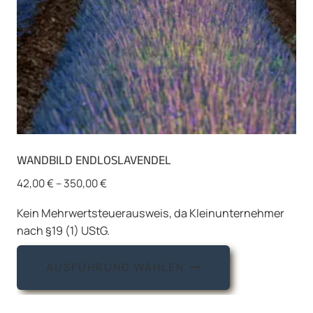
Produktseite
gewählt
werden
WANDBILD ENDLOSLAVENDEL
42,00
€
–
350,00
€
Kein Mehrwertsteuerausweis, da Kleinunternehmer
nach §19 (1) UStG.
Dieses
AUSFÜHRUNG WÄHLEN
Produkt
weist
mehrere