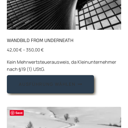
WANDBILD FROM UNDERNEATH
42,00
€
–
350,00
€
Kein Mehrwertsteuerausweis, da Kleinunternehmer
nach §19 (1) UStG.
Dieses
AUSFÜHRUNG WÄHLEN
Produkt
weist
mehrere
Varianten
Save
auf.
Die