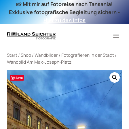
Zum
📸
Mit mir auf Fotoreise nach Tansania!
Inhalt
Exklusive fotografische Begleitung sichern
-
springen
Hier zu den Infos
Start
/
Shop
/
Wandbilder
/
Fotografieren in der Stadt
/
Wandbild Am Max-Joseph-Platz
Save