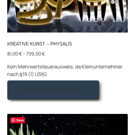
KREATIVE KUNST – PHYSALIS
81,00
€
–
709,00
€
Kein Mehrwertsteuerausweis, da Kleinunternehmer
nach §19 (1) UStG.
Dieses
AUSFÜHRUNG WÄHLEN
Produkt
weist
mehrere
Varianten
Save
auf.
Die