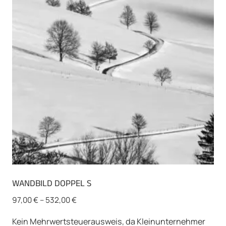
Optionen
können
auf
der
Produktseite
gewählt
werden
WANDBILD DOPPEL S
97,00
€
–
532,00
€
Kein Mehrwertsteuerausweis, da Kleinunternehmer