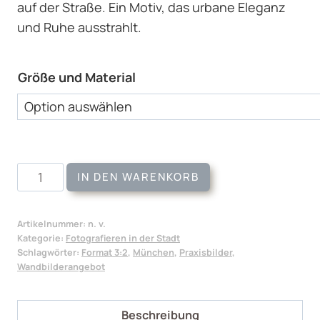
auf der Straße. Ein Motiv, das urbane Eleganz
und Ruhe ausstrahlt.
Größe und Material
Wandbild
IN DEN WARENKORB
Am
Max-
Artikelnummer:
n. v.
Joseph-
Kategorie:
Fotografieren in der Stadt
Platz
Schlagwörter:
Format 3:2
,
München
,
Praxisbilder
,
Wandbilderangebot
Menge
Beschreibung