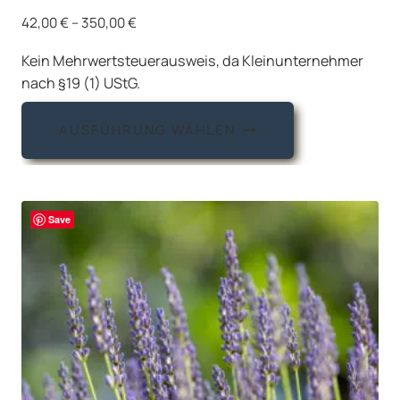
42,00
€
–
350,00
€
Kein Mehrwertsteuerausweis, da Kleinunternehmer
nach §19 (1) UStG.
Dieses
AUSFÜHRUNG WÄHLEN
Produkt
weist
mehrere
Varianten
Save
auf.
Die
Optionen
können
auf
der
Produktseite