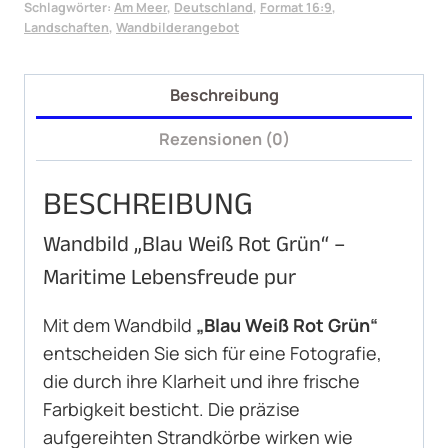
Grün
Schlagwörter:
Am Meer
,
Deutschland
,
Format 16:9
,
Landschaften
,
Wandbilderangebot
Menge
Beschreibung
Rezensionen (0)
BESCHREIBUNG
Wandbild „Blau Weiß Rot Grün“ –
Maritime Lebensfreude pur
Mit dem Wandbild
„Blau Weiß Rot Grün“
entscheiden Sie sich für eine Fotografie,
die durch ihre Klarheit und ihre frische
Farbigkeit besticht. Die präzise
aufgereihten Strandkörbe wirken wie