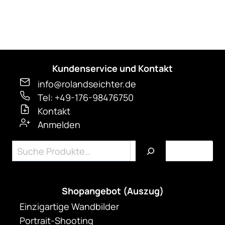
gewählt
werden
Kundenservice und Kontakt
info@rolandseichter.de
Tel: +49-176-98476750
Kontakt
Anmelden
Suchen
Shopangebot (Auszug)
Einzigartige Wandbilder
Portrait-Shooting