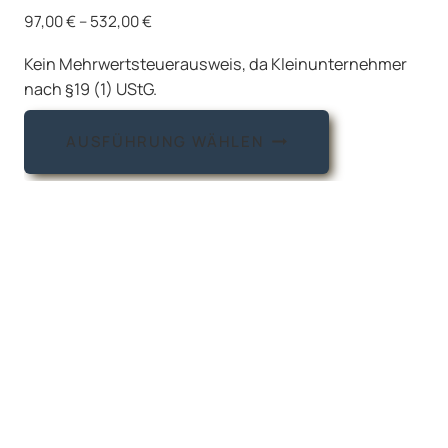
97,00
€
–
532,00
€
Kein Mehrwertsteuerausweis, da Kleinunternehmer
nach §19 (1) UStG.
Dieses
AUSFÜHRUNG WÄHLEN
Produkt
weist
mehrere
Varianten
auf.
Die
Optionen
können
auf
der
Produktseite