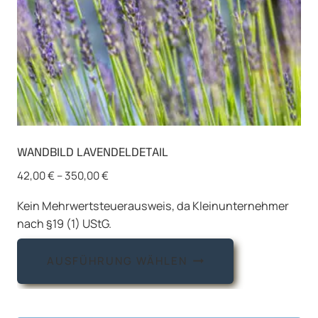
gewählt
werden
WANDBILD LAVENDELDETAIL
42,00
€
–
350,00
€
Kein Mehrwertsteuerausweis, da Kleinunternehmer
nach §19 (1) UStG.
Dieses
AUSFÜHRUNG WÄHLEN
Produkt
weist
mehrere