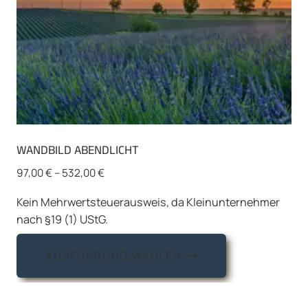
WANDBILD ABENDLICHT
97,00
€
–
532,00
€
Kein Mehrwertsteuerausweis, da Kleinunternehmer
nach §19 (1) UStG.
Dieses
AUSFÜHRUNG WÄHLEN
Produkt
weist
mehrere