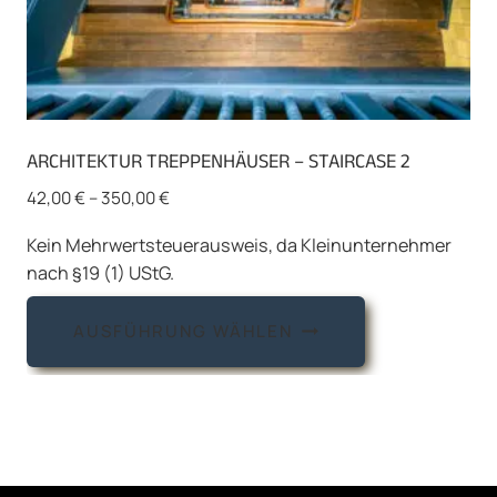
ARCHITEKTUR TREPPENHÄUSER – STAIRCASE 2
42,00
€
–
350,00
€
Kein Mehrwertsteuerausweis, da Kleinunternehmer
nach §19 (1) UStG.
Dieses
AUSFÜHRUNG WÄHLEN
Produkt
weist
mehrere
Varianten
auf.