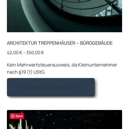
ARCHITEKTUR TREPPENHÄUSER – BÜROGEBÄUDE
42,00
€
–
350,00
€
Kein Mehrwertsteuerausweis, da Kleinunternehmer
nach §19 (1) UStG.
Dieses
AUSFÜHRUNG WÄHLEN
Produkt
weist
mehrere
Varianten
Save
auf.