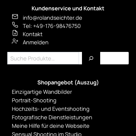
Die
Kundenservice und Kontakt
Optionen
können
info@rolandseichter.de
auf
Tel: +49-176-98476750
der
Kontakt
Anmelden
Produktseite
gewählt
Suchen
werden
Shopangebot (Auszug)
Einzigartige Wandbilder
Portrait-Shooting
Hochzeits- und Eventshooting
Fotografische Dienstleistungen
Meine Hilfe für deine Webseite
Sensual Shooting im Studio