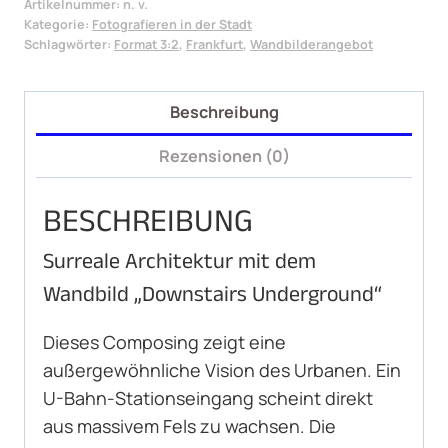
Artikelnummer:
n. v.
Menge
Kategorie:
Fotografieren in der Stadt
Schlagwörter:
Format 3:2
,
Frankfurt
,
Wandbilderangebot
Beschreibung
Rezensionen (0)
BESCHREIBUNG
Surreale Architektur mit dem
Wandbild „Downstairs Underground“
Dieses Composing zeigt eine
außergewöhnliche Vision des Urbanen. Ein
U-Bahn-Stationseingang scheint direkt
aus massivem Fels zu wachsen. Die