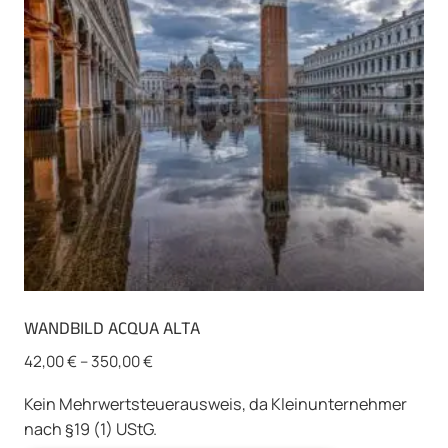
können
auf
der
Produktseite
gewählt
werden
WANDBILD ACQUA ALTA
42,00
€
–
350,00
€
Kein Mehrwertsteuerausweis, da Kleinunternehmer
nach §19 (1) UStG.