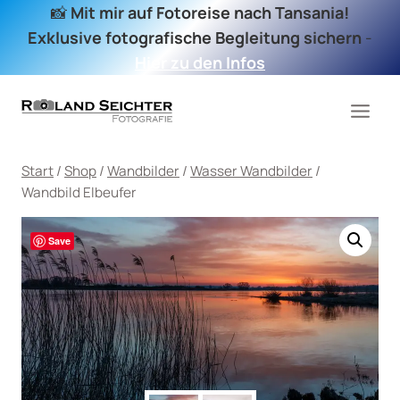
Zum
📸
Mit mir auf Fotoreise nach Tansania!
Inhalt
Exklusive fotografische Begleitung sichern
-
springen
Hier zu den Infos
Start
/
Shop
/
Wandbilder
/
Wasser Wandbilder
/
Wandbild Elbeufer
Save