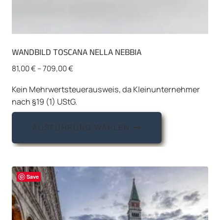
WANDBILD TOSCANA NELLA NEBBIA
81,00
€
–
709,00
€
Kein Mehrwertsteuerausweis, da Kleinunternehmer
nach §19 (1) UStG.
Dieses
AUSFÜHRUNG WÄHLEN
Produkt
weist
mehrere
Varianten
Save
auf.
Die
Optionen