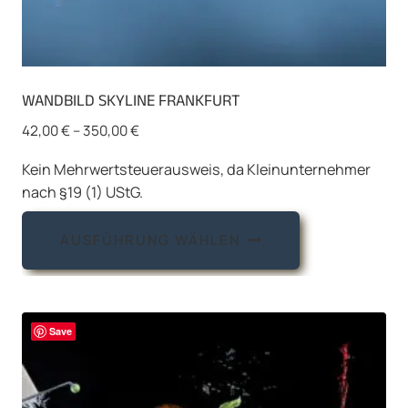
WANDBILD SKYLINE FRANKFURT
42,00
€
–
350,00
€
Kein Mehrwertsteuerausweis, da Kleinunternehmer
nach §19 (1) UStG.
Dieses
AUSFÜHRUNG WÄHLEN
Produkt
weist
mehrere
Varianten
Save
auf.
Die
Optionen