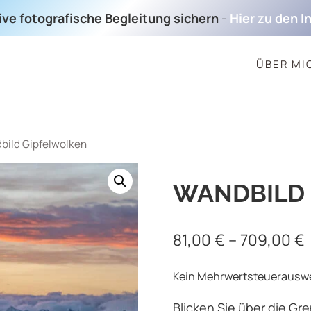
sive fotografische Begleitung sichern
-
Hier zu den I
ÜBER MI
bild Gipfelwolken
WANDBILD
81,00
€
–
709,00
€
Kein Mehrwertsteuerauswei
Blicken Sie über die Gr