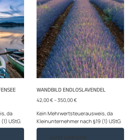
FENSEE
WANDBILD ENDLOSLAVENDEL
42,00
€
–
350,00
€
s, da
Kein Mehrwertsteuerausweis, da
(1) UStG.
Kleinunternehmer nach §19 (1) UStG.
Dieses
Diese
AUSFÜHRUNG