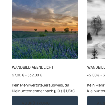
WANDBILD ABENDLICHT
WANDBIL
97,00
€
–
532,00
€
42,00
€
–
3
Kein Mehrwertsteuerausweis, da
Kein Mehr
Kleinunternehmer nach §19 (1) UStG.
Kleinunte
Dieses
AUSFÜHRUNG
AU