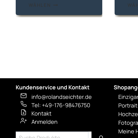
Produkt
WÄHLEN
WÄ
weist
mehrere
Varianten
auf.
Die
Optionen
können
auf
der
Produktseite
Kundenservice und Kontakt
Shopang
gewählt
info@rolandseichter.de
Einziga
werden
Tel: +49-176-98476750
Portrai
Kontakt
Hochzei
Anmelden
Fotogra
Meine H
Suchen