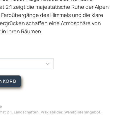
t 2:1 zeigt die majestätische Ruhe der Alpen
 Farbübergänge des Himmels und die klare
Bergrücken schaffen eine Atmosphäre von
 in Ihren Räumen.
ENKORB
ie
mat 2:1
,
Landschaften
,
Praxisbilder
,
Wandbilderangebot
,