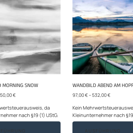
D MORNING SNOW
WANDBILD ABEND AM HOP
50,00
€
97,00
€
–
532,00
€
wertsteuerausweis, da
Kein Mehrwertsteuerauswei
rnehmer nach §19 (1) UStG.
Kleinunternehmer nach §19 
Dieses
SFÜHRUNG
AUSFÜHRUNG