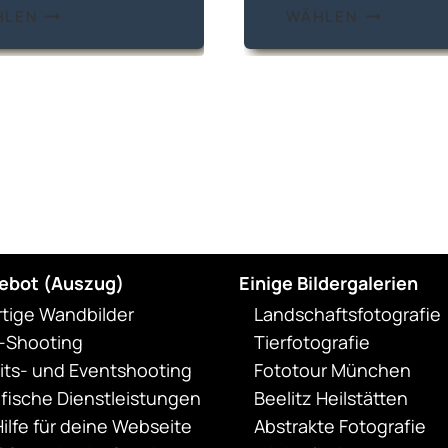
Produkt
HLEN
WÄHLEN
weist
mehrere
Varianten
auf.
Die
Optionen
können
auf
der
Produktseite
ebot (Auszug)
Einige Bildergalerien
gewählt
rtige Wandbilder
Landschaftsfotografie
werden
t-Shooting
Tierfotografie
ts- und Eventshooting
Fototour München
fische Dienstleistungen
Beelitz Heilstätten
ilfe für deine Webseite
Abstrakte Fotografie