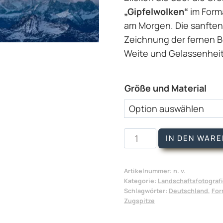
„Gipfelwolken“
im Forma
am Morgen. Die sanften
Zeichnung der fernen 
Weite und Gelassenheit
Größe und Material
Wandbild
IN DEN WAR
Gipfelwolken
Menge
Artikelnummer:
n. v.
Kategorie:
Landschaftsfotograf
Schlagwörter:
Deutschland
,
For
Zugspitze