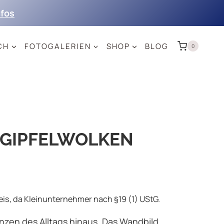
nfos
CH
FOTOGALERIEN
SHOP
BLOG
0
 GIPFELWOLKEN
s, da Kleinunternehmer nach §19 (1) UStG.
enzen des Alltags hinaus. Das Wandbild