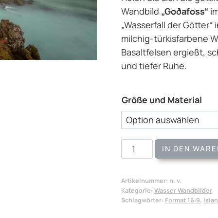
Wandbild
„Goðafoss“
im
„Wasserfall der Götter“
milchig-türkisfarbene W
Basaltfelsen ergießt, s
und tiefer Ruhe.
Größe und Material
Wandbild
IN DEN WAR
Goðafoss
Menge
Artikelnummer:
n. v.
Kategorie:
Wasser Wandbilder
Schlagwörter:
Format 16:9
,
Isla