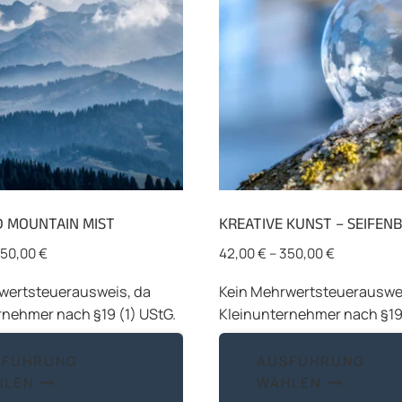
 MOUNTAIN MIST
KREATIVE KUNST – SEIFEN
50,00
€
42,00
€
–
350,00
€
wertsteuerausweis, da
Kein Mehrwertsteuerauswei
rnehmer nach §19 (1) UStG.
Kleinunternehmer nach §19 
Dieses
SFÜHRUNG
AUSFÜHRUNG
Produkt
HLEN
WÄHLEN
weist