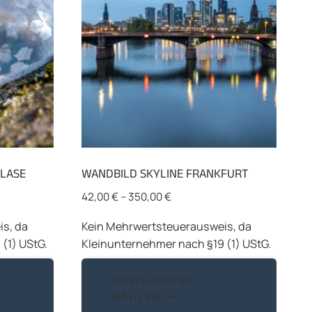
BLASE
WANDBILD SKYLINE FRANKFURT
42,00
€
–
350,00
€
s, da
Kein Mehrwertsteuerausweis, da
(1) UStG.
Kleinunternehmer nach §19 (1) UStG.
Dieses
Diese
AUSFÜHRUNG
Produkt
Produ
WÄHLEN
weist
weist