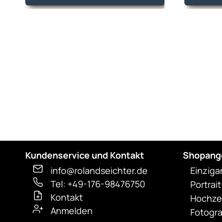
mehrere
Varianten
auf.
Die
Optionen
können
auf
der
Produktseite
gewählt
werden
Kundenservice und Kontakt
Shopang
info@rolandseichter.de
Einziga
Tel: +49-176-98476750
Portrai
Kontakt
Hochzei
Anmelden
Fotogra