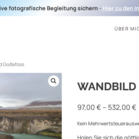
sive fotografische Begleitung sichern
-
Hier zu den I
ÜBER MI
d Goðafoss
WANDBILD
97,00
€
–
532,00
€
Kein Mehrwertsteuerauswei
Holen Sie sich die göttl