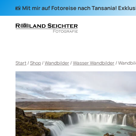
Zum
📸
Mit mir auf Fotoreise nach Tansania! Exklu
Inhalt
springen
Start
/
Shop
/
Wandbilder
/
Wasser Wandbilder
/
Wandbil