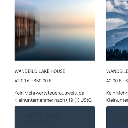
WANDBILD LAKE HOUSE
WANDBILD
42,00
€
–
350,00
€
42,00
€
–
3
Kein Mehrwertsteuerausweis, da
Kein Mehr
Kleinunternehmer nach §19 (1) UStG.
Kleinunte
Dieses
AUSFÜHRUNG
AU
Produkt
WÄHLEN
WÄ
weist