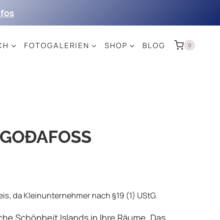
nfos
CH
FOTOGALERIEN
SHOP
BLOG
0
 GOÐAFOSS
s, da Kleinunternehmer nach §19 (1) UStG.
iche Schönheit Islands in Ihre Räume. Das