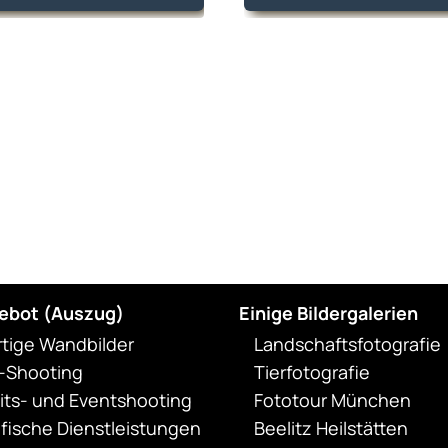
mehrere
Varianten
auf.
Die
Optionen
können
auf
der
Produktseite
gewählt
werden
ebot (Auszug)
Einige Bildergalerien
rtige Wandbilder
Landschaftsfotografie
t-Shooting
Tierfotografie
ts- und Eventshooting
Fototour München
fische Dienstleistungen
Beelitz Heilstätten