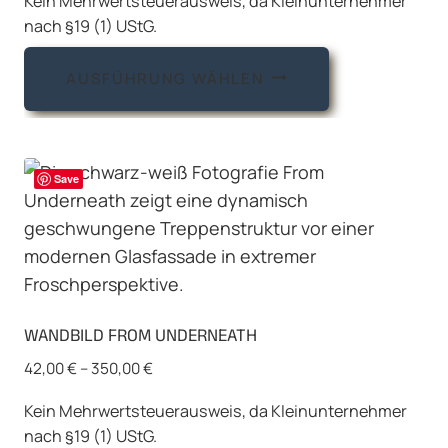
Kein Mehrwertsteuerausweis, da Kleinunternehmer
werden
nach §19 (1) UStG.
Dieses
AUSFÜHRUNG WÄHLEN
Produkt
weist
mehrere
Varianten
Save
auf.
Die
Optionen
können
auf
WANDBILD FROM UNDERNEATH
der
Produktseite
42,00
€
–
350,00
€
gewählt
Kein Mehrwertsteuerausweis, da Kleinunternehmer
werden
nach §19 (1) UStG.