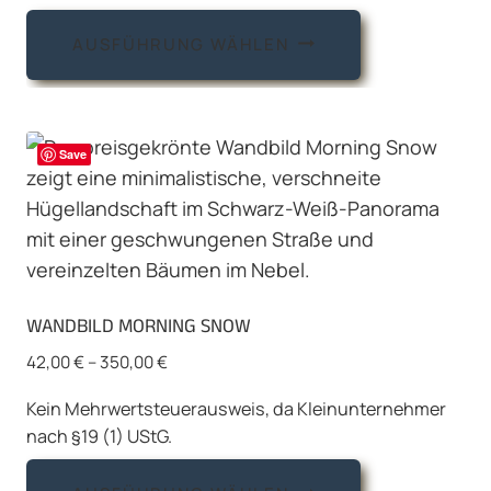
Dieses
AUSFÜHRUNG WÄHLEN
Produkt
weist
mehrere
Varianten
Save
auf.
Die
Optionen
können
auf
WANDBILD MORNING SNOW
der
Produktseite
42,00
€
–
350,00
€
gewählt
Kein Mehrwertsteuerausweis, da Kleinunternehmer
werden
nach §19 (1) UStG.
Dieses