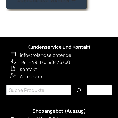
AUSFÜHRUNG WÄHLEN
Produkt
weist
mehrere
Varianten
auf.
Die
Kundenservice und Kontakt
Optionen
können
info@rolandseichter.de
auf
Tel: +49-176-98476750
Kontakt
der
Anmelden
Produktseite
gewählt
Suchen
werden
Shopangebot (Auszug)