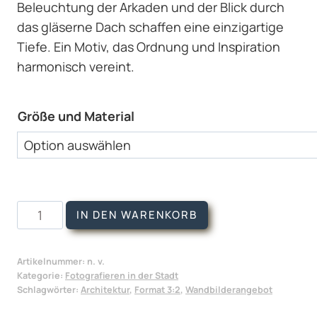
Beleuchtung der Arkaden und der Blick durch
das gläserne Dach schaffen eine einzigartige
Tiefe. Ein Motiv, das Ordnung und Inspiration
harmonisch vereint.
Größe und Material
Wandbild
IN DEN WARENKORB
Im
Innenhof
Artikelnummer:
n. v.
Menge
Kategorie:
Fotografieren in der Stadt
Schlagwörter:
Architektur
,
Format 3:2
,
Wandbilderangebot