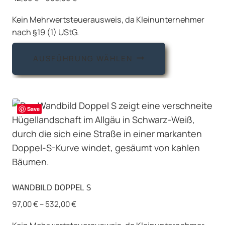
Kein Mehrwertsteuerausweis, da Kleinunternehmer
nach §19 (1) UStG.
Dieses
AUSFÜHRUNG WÄHLEN
Produkt
weist
mehrere
Varianten
Save
auf.
Die
Optionen
können
auf
WANDBILD DOPPEL S
der
Produktseite
97,00
€
–
532,00
€
gewählt