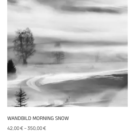
Die
Optionen
können
auf
der
Produktseite
gewählt
werden
WANDBILD MORNING SNOW
42,00
€
–
350,00
€