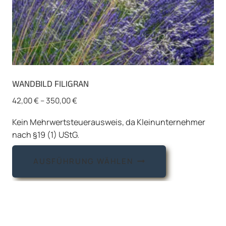
WANDBILD FILIGRAN
42,00
€
–
350,00
€
Kein Mehrwertsteuerausweis, da Kleinunternehmer
nach §19 (1) UStG.
Dieses
AUSFÜHRUNG WÄHLEN
Produkt
weist
mehrere
Varianten
auf.