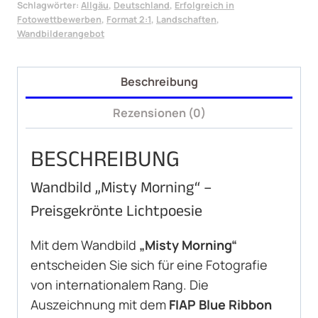
Schlagwörter:
Allgäu
,
Deutschland
,
Erfolgreich in
Fotowettbewerben
,
Format 2:1
,
Landschaften
,
Wandbilderangebot
Beschreibung
Rezensionen (0)
BESCHREIBUNG
Wandbild „Misty Morning“ –
Preisgekrönte Lichtpoesie
Mit dem Wandbild
„Misty Morning“
entscheiden Sie sich für eine Fotografie
von internationalem Rang. Die
Auszeichnung mit dem
FIAP Blue Ribbon