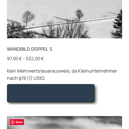
WANDBILD DOPPEL S
97,00
€
–
532,00
€
Kein Mehrwertsteuerausweis, da Kleinunternehmer
nach §19 (1) UStG.
Dieses
AUSFÜHRUNG WÄHLEN
Produkt
weist
mehrere
Varianten
Save
auf.