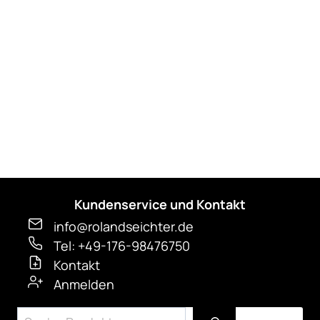
Die
Optionen
können
auf
der
Produktseite
gewählt
werden
Kundenservice und Kontakt
info@rolandseichter.de
Tel: +49-176-98476750
Kontakt
Anmelden
Suchen