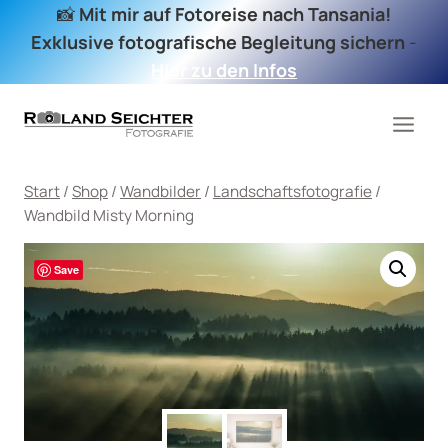
Zum
📸
Mit mir auf Fotoreise nach Tansania!
Inhalt
Exklusive fotografische Begleitung sichern
-
springen
Hier zu den Infos
Start
/
Shop
/
Wandbilder
/
Landschaftsfotografie
/
Wandbild Misty Morning
Save