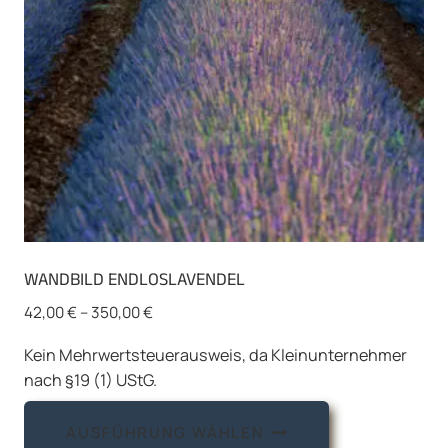
der
Produktseite
gewählt
werden
WANDBILD ENDLOSLAVENDEL
42,00
€
–
350,00
€
Kein Mehrwertsteuerausweis, da Kleinunternehmer
nach §19 (1) UStG.
Dieses
AUSFÜHRUNG WÄHLEN
Produkt