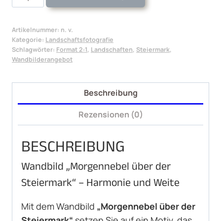
Morgennebel
über
Artikelnummer:
n. v.
der
Kategorie:
Landschaftsfotografie
Steiermark
Schlagwörter:
Format 2:1
,
Landschaften
,
Steiermark
,
Wandbilderangebot
Menge
Beschreibung
Rezensionen (0)
BESCHREIBUNG
Wandbild „Morgennebel über der
Steiermark“ – Harmonie und Weite
Mit dem Wandbild
„Morgennebel über der
Steiermark“
setzen Sie auf ein Motiv, das