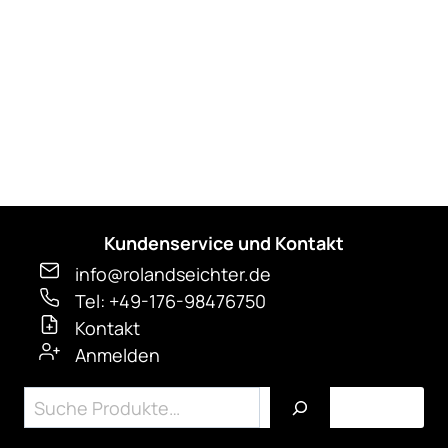
der
Produktseite
gewählt
werden
Kundenservice und Kontakt
info@rolandseichter.de
Tel: +49-176-98476750
Kontakt
Anmelden
Suchen