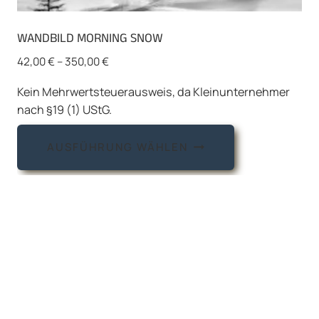
WANDBILD MORNING SNOW
42,00
€
–
350,00
€
Kein Mehrwertsteuerausweis, da Kleinunternehmer
nach §19 (1) UStG.
Dieses
AUSFÜHRUNG WÄHLEN
Produkt
weist
mehrere
Varianten
auf.
Die
Optionen
können
auf