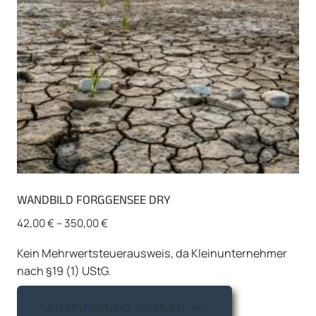
WANDBILD FORGGENSEE DRY
42,00
€
–
350,00
€
Kein Mehrwertsteuerausweis, da Kleinunternehmer
nach §19 (1) UStG.
Dieses
AUSFÜHRUNG WÄHLEN
Produkt