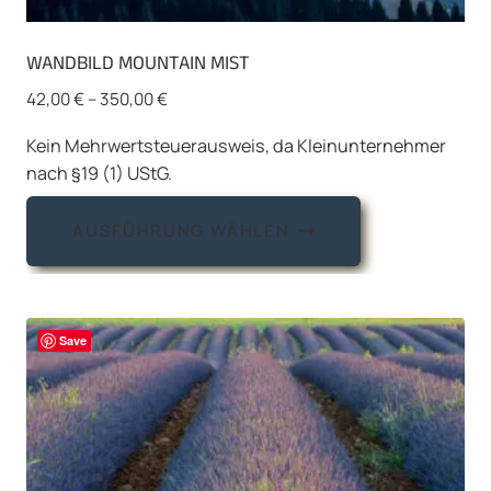
WANDBILD MOUNTAIN MIST
42,00
€
–
350,00
€
Kein Mehrwertsteuerausweis, da Kleinunternehmer
nach §19 (1) UStG.
Dieses
AUSFÜHRUNG WÄHLEN
Produkt
weist
mehrere
Varianten
Save
auf.
Die
Optionen
können
auf