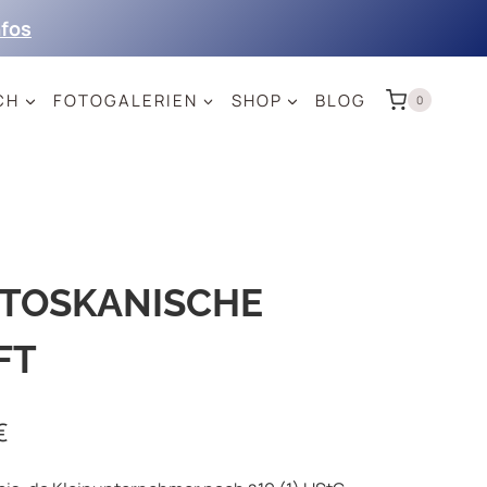
nfos
CH
FOTOGALERIEN
SHOP
BLOG
0
TOSKANISCHE
FT
€