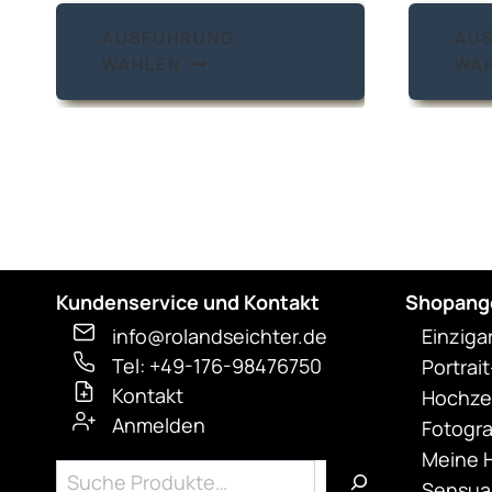
Dieses
AUSFÜHRUNG
AU
Produkt
WÄHLEN
WÄ
weist
mehrere
Varianten
auf.
Die
Optionen
können
auf
Kundenservice und Kontakt
Shopang
der
info@rolandseichter.de
Einziga
Produktseite
Tel: +49-176-98476750
Portrai
gewählt
Kontakt
Hochzei
werden
Anmelden
Fotogra
Meine H
Suchen
Sensual