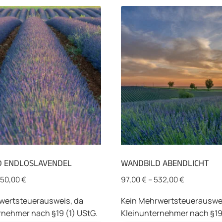
D ENDLOSLAVENDEL
WANDBILD ABENDLICHT
50,00
€
97,00
€
–
532,00
€
wertsteuerausweis, da
Kein Mehrwertsteuerauswei
rnehmer nach §19 (1) UStG.
Kleinunternehmer nach §19 