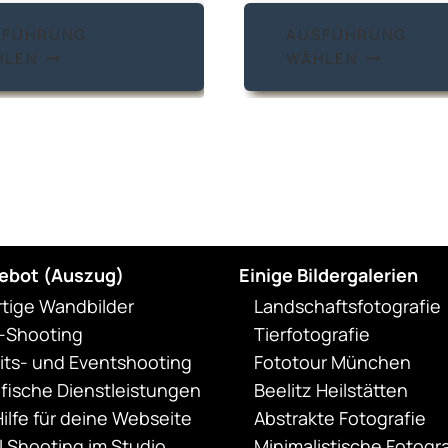
Dieses
SFÜHRUNG
AUSFÜHRUNG
Produkt
HLEN
WÄHLEN
weist
mehrere
Varianten
auf.
Die
Optionen
können
auf
ebot (Auszug)
Einige Bildergalerien
der
rtige Wandbilder
Landschaftsfotografie
Produktseite
t-Shooting
Tierfotografie
gewählt
ts- und Eventshooting
Fototour München
werden
fische Dienstleistungen
Beelitz Heilstätten
ilfe für deine Webseite
Abstrakte Fotografie
 Shooting im Studio
Minimalistische Fotogra