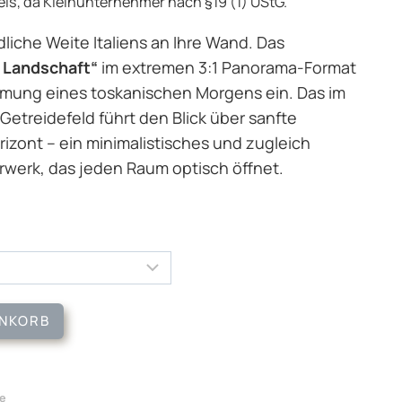
s, da Kleinunternehmer nach §19 (1) UStG.
dliche Weite Italiens an Ihre Wand. Das
 Landschaft“
im extremen 3:1 Panorama-Format
immung eines toskanischen Morgens ein. Das im
etreidefeld führt den Blick über sanfte
izont – ein minimalistisches und zugleich
rwerk, das jeden Raum optisch öffnet.
ENKORB
ie