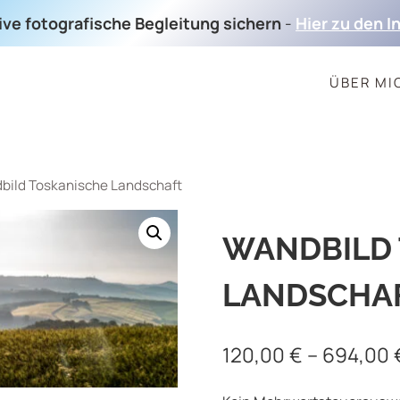
sive fotografische Begleitung sichern
-
Hier zu den I
ÜBER MI
bild Toskanische Landschaft
WANDBILD 
LANDSCHA
120,00
€
–
694,00