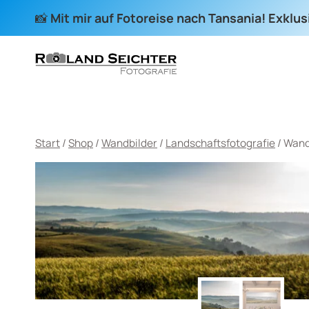
Zum
📸
Mit mir auf Fotoreise nach Tansania! Exklu
Inhalt
springen
Start
/
Shop
/
Wandbilder
/
Landschaftsfotografie
/
Wand