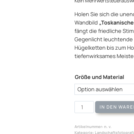
Kein Mehrwertsteuerauswei
Holen Sie sich die unen
Wandbild
„Toskanische
fängt die friedliche St
Gegenlicht leuchtende G
Hügelketten bis zum Hor
tiefenwirksames Meiste
Größe und Material
Wandbild
IN DEN WAR
Toskanische
Landschaft
Artikelnummer:
n. v.
Menge
Kategorie:
Landschaftsfotograf