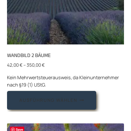
werden
WANDBILD 2 BÄUME
42,00
€
–
350,00
€
Kein Mehrwertsteuerausweis, da Kleinunternehmer
nach §19 (1) UStG.
Dieses
AUSFÜHRUNG WÄHLEN
Produkt
weist
mehrere
Varianten
Save