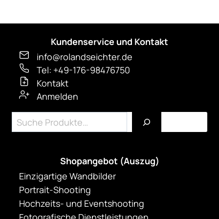
werden
Kundenservice und Kontakt
info@rolandseichter.de
Tel: +49-176-98476750
Kontakt
Anmelden
Suchen
Shopangebot (Auszug)
Einzigartige Wandbilder
Portrait-Shooting
Hochzeits- und Eventshooting
Fotografische Dienstleistungen