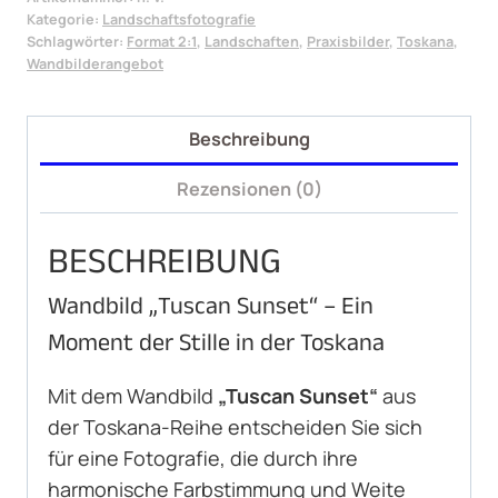
Menge
Kategorie:
Landschaftsfotografie
Schlagwörter:
Format 2:1
,
Landschaften
,
Praxisbilder
,
Toskana
,
Wandbilderangebot
Beschreibung
Rezensionen (0)
BESCHREIBUNG
Wandbild „Tuscan Sunset“ – Ein
Moment der Stille in der Toskana
Mit dem Wandbild
„Tuscan Sunset“
aus
der Toskana-Reihe entscheiden Sie sich
für eine Fotografie, die durch ihre
harmonische Farbstimmung und Weite