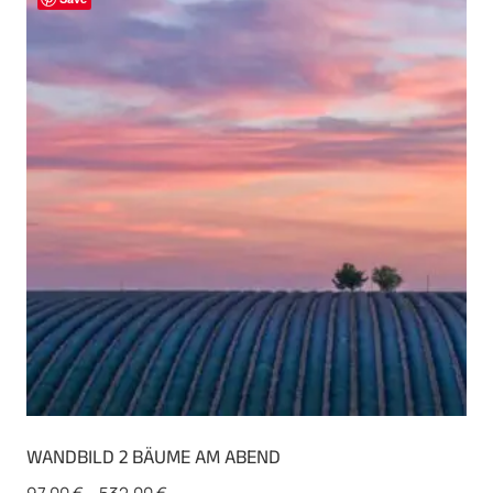
auf.
Die
Optionen
können
auf
der
Produktseite
gewählt
werden
WANDBILD 2 BÄUME AM ABEND