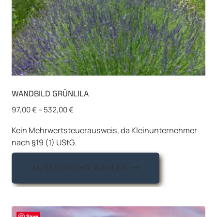
WANDBILD GRÜNLILA
97,00
€
–
532,00
€
Kein Mehrwertsteuerausweis, da Kleinunternehmer
nach §19 (1) UStG.
Dieses
AUSFÜHRUNG WÄHLEN
Produkt
weist
mehrere
Varianten
Save