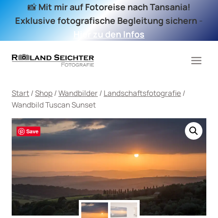
Zum
📸
Mit mir auf Fotoreise nach Tansania!
Inhalt
Exklusive fotografische Begleitung sichern
-
springen
Hier zu den Infos
Start
/
Shop
/
Wandbilder
/
Landschaftsfotografie
/
Wandbild Tuscan Sunset
Save